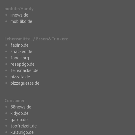
mobile/Handy:
iinews.de
mobiliko.de
Lebensmittel / Essen&Trinken:
fabino.de
snackeo.de
foodir.org
rezeptigo.de
feinsnacker.de
pizzala.de
pizzaguette.de
Consumer:
88news.de
kidyoo.de
gateo.de
topfreizeit.de
kulturigo.de