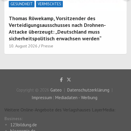
KUNST & KULTUR
VERMISCHTES
Neuerscheinung: Ostfrieslandkrimi
„Muschelmord auf Spiekeroog“ von Julia Brunjes
im Klarant Verlag
10. August 2026
Presse
Copyright © 2026
Gateo
Datenschutzerklärung
Impressum
|
Mediadaten - Werbung
Weitere Online-Angebote des Verlagshauses LayerMedia:
Business:
123bildung.de
bloggomio.de