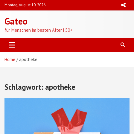
Skip
Montag, August 10, 2026
to
content
Gateo
für Menschen im besten Alter | 50+
Home
apotheke
Schlagwort:
apotheke