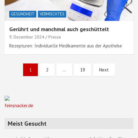
GESUNDHEIT
VERMISCHTES
Gerührt und manchmal auch geschüttelt
9. Dezember 2024
Presse
Rezepturen: Individuelle Medikamente aus der Apotheke
Seitennummerierung
1
2
…
19
Next
der
Beiträge
feinsnacker.de
Meist Gesucht