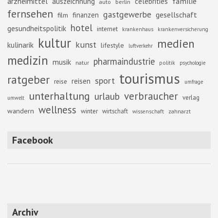
familie
arzneimittel
auszeichnung
celebrities
berlin
auto
fernsehen
gastgewerbe
gesellschaft
finanzen
film
hotel
gesundheitspolitik
internet
krankenhaus
krankenversicherung
kultur
medien
kunst
kulinarik
lifestyle
luftverkehr
medizin
pharmaindustrie
musik
natur
politik
psychologie
tourismus
ratgeber
sport
reisen
reise
umfrage
unterhaltung
verbraucher
urlaub
verlag
umwelt
wellness
wandern
winter
wirtschaft
zahnarzt
wissenschaft
Facebook
Archiv