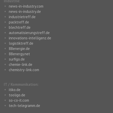
Industrie:
news-in-industry.com
news-in-industry.de
industrietreff.de
packtreff.de
blechtreff.de
automatisierungstreff.de
innovations-intelligenz.de
logistiktreff.de
88energie.de
88energy.net
surfigo.de
chemie-link.de
chemistry-link.com
IT / Kommunikation:
itiko.de
tooligo.de
so-co-it.com
tech-telegramm.de