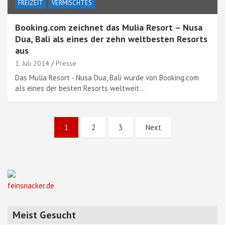
FREIZEIT
VERMISCHTES
Booking.com zeichnet das Mulia Resort – Nusa
Dua, Bali als eines der zehn weltbesten Resorts
aus
1. Juli 2014
Presse
Das Mulia Resort - Nusa Dua, Bali wurde von Booking.com
als eines der besten Resorts weltweit…
Seitennummerierung
1
2
3
Next
der
Beiträge
feinsnacker.de
Meist Gesucht