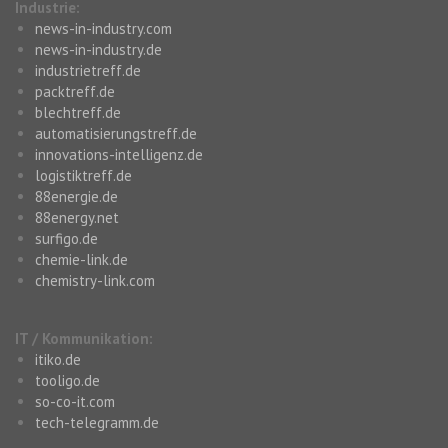
Industrie:
news-in-industry.com
news-in-industry.de
industrietreff.de
packtreff.de
blechtreff.de
automatisierungstreff.de
innovations-intelligenz.de
logistiktreff.de
88energie.de
88energy.net
surfigo.de
chemie-link.de
chemistry-link.com
IT / Kommunikation:
itiko.de
tooligo.de
so-co-it.com
tech-telegramm.de