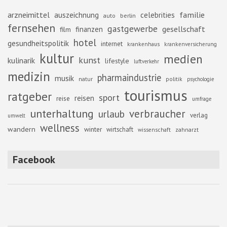
familie
arzneimittel
auszeichnung
celebrities
berlin
auto
fernsehen
gastgewerbe
gesellschaft
finanzen
film
hotel
gesundheitspolitik
internet
krankenhaus
krankenversicherung
kultur
medien
kunst
kulinarik
lifestyle
luftverkehr
medizin
pharmaindustrie
musik
natur
politik
psychologie
tourismus
ratgeber
sport
reisen
reise
umfrage
unterhaltung
verbraucher
urlaub
verlag
umwelt
wellness
wandern
winter
wirtschaft
zahnarzt
wissenschaft
Facebook