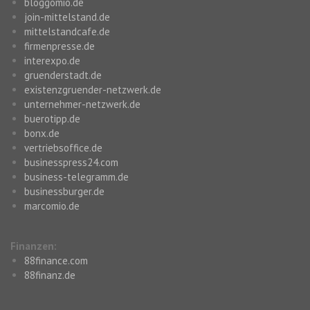
bloggomio.de
join-mittelstand.de
mittelstandcafe.de
firmenpresse.de
interexpo.de
gruenderstadt.de
existenzgruender-netzwerk.de
unternehmer-netzwerk.de
buerotipp.de
bonx.de
vertriebsoffice.de
businesspress24.com
business-telegramm.de
businessburger.de
marcomio.de
Finanzen:
88finance.com
88finanz.de