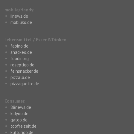
mobile/Handy:
iinews.de
mobiliko.de
Lebensmittel / Essen&Trinken:
fabino.de
snackeo.de
foodir.org
rezeptigo.de
feinsnacker.de
pizzala.de
pizzaguette.de
Consumer:
88news.de
kidyoo.de
gateo.de
topfreizeit.de
kulturigo.de