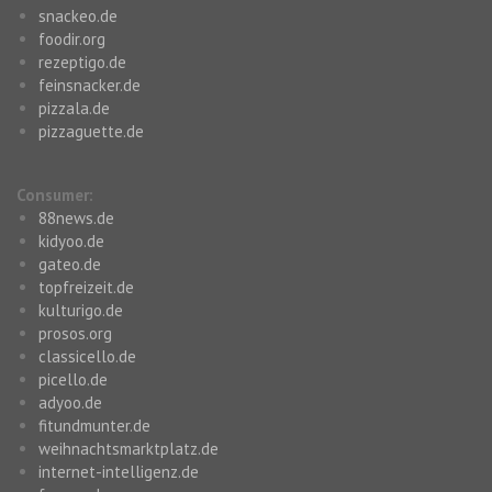
snackeo.de
foodir.org
rezeptigo.de
feinsnacker.de
pizzala.de
pizzaguette.de
Consumer:
88news.de
kidyoo.de
gateo.de
topfreizeit.de
kulturigo.de
prosos.org
classicello.de
picello.de
adyoo.de
fitundmunter.de
weihnachtsmarktplatz.de
internet-intelligenz.de