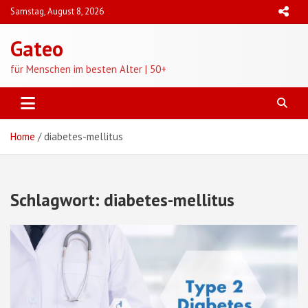
Skip
Samstag, August 8, 2026
to
content
Gateo
für Menschen im besten Alter | 50+
Home
diabetes-mellitus
Schlagwort:
diabetes-mellitus