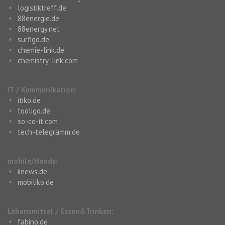
logistiktreff.de
88energie.de
88energy.net
surfigo.de
chemie-link.de
chemistry-link.com
IT / Kommunikation:
itiko.de
tooligo.de
so-co-it.com
tech-telegramm.de
mobile/Handy:
iinews.de
mobiliko.de
Lebensmittel / Essen&Trinken:
fabino.de