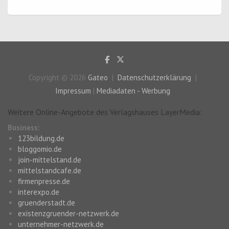
Copyright © 2026
Gateo
Datenschutzerklärung
Impressum
|
Mediadaten - Werbung
Weitere Online-Angebote des Verlagshauses LayerMedia:
Business:
123bildung.de
bloggomio.de
join-mittelstand.de
mittelstandcafe.de
firmenpresse.de
interexpo.de
gruenderstadt.de
existenzgruender-netzwerk.de
unternehmer-netzwerk.de