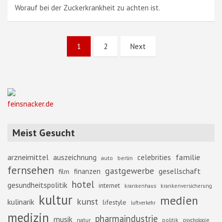
Worauf bei der Zuckerkrankheit zu achten ist.
Seitennummerierung
1
2
Next
der
Beiträge
feinsnacker.de
Meist Gesucht
familie
arzneimittel
auszeichnung
celebrities
berlin
auto
fernsehen
gastgewerbe
gesellschaft
finanzen
film
hotel
gesundheitspolitik
internet
krankenhaus
krankenversicherung
kultur
medien
kunst
kulinarik
lifestyle
luftverkehr
medizin
pharmaindustrie
musik
natur
politik
psychologie