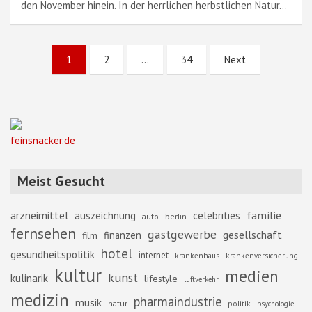
den November hinein. In der herrlichen herbstlichen Natur…
Seitennummerierung
1
2
…
34
Next
der
Beiträge
feinsnacker.de
Meist Gesucht
familie
arzneimittel
auszeichnung
celebrities
berlin
auto
fernsehen
gastgewerbe
gesellschaft
finanzen
film
hotel
gesundheitspolitik
internet
krankenhaus
krankenversicherung
kultur
medien
kunst
kulinarik
lifestyle
luftverkehr
medizin
pharmaindustrie
musik
natur
politik
psychologie