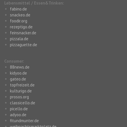
Lebensmittel / Essen&Trinken:
fabino.de
snackeo.de
foodir.org
rezeptigo.de
feinsnacker.de
pizzala.de
pizzaguette.de
Consumer:
88news.de
kidyoo.de
gateo.de
topfreizeit.de
kulturigo.de
prosos.org
classicello.de
picello.de
adyoo.de
fitundmunter.de
weihnachtsmarktplatz.de