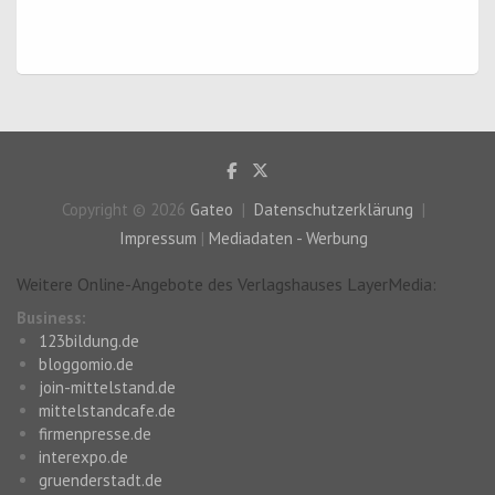
Copyright © 2026
Gateo
Datenschutzerklärung
Impressum
|
Mediadaten - Werbung
Weitere Online-Angebote des Verlagshauses LayerMedia:
Business:
123bildung.de
bloggomio.de
join-mittelstand.de
mittelstandcafe.de
firmenpresse.de
interexpo.de
gruenderstadt.de