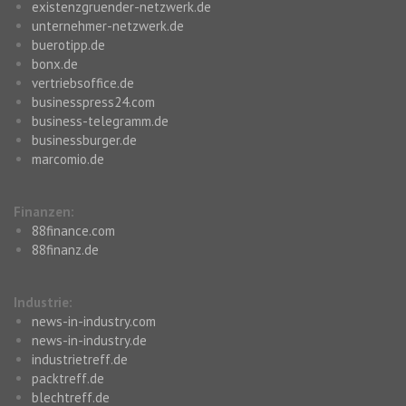
existenzgruender-netzwerk.de
unternehmer-netzwerk.de
buerotipp.de
bonx.de
vertriebsoffice.de
businesspress24.com
business-telegramm.de
businessburger.de
marcomio.de
Finanzen:
88finance.com
88finanz.de
Industrie:
news-in-industry.com
news-in-industry.de
industrietreff.de
packtreff.de
blechtreff.de