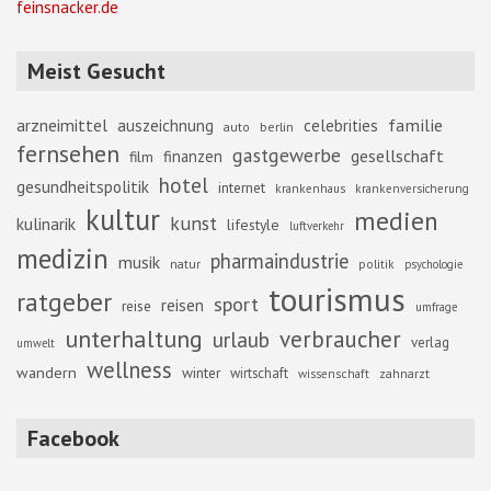
feinsnacker.de
Meist Gesucht
familie
arzneimittel
auszeichnung
celebrities
berlin
auto
fernsehen
gastgewerbe
gesellschaft
finanzen
film
hotel
gesundheitspolitik
internet
krankenhaus
krankenversicherung
kultur
medien
kunst
kulinarik
lifestyle
luftverkehr
medizin
pharmaindustrie
musik
natur
politik
psychologie
tourismus
ratgeber
sport
reisen
reise
umfrage
unterhaltung
verbraucher
urlaub
verlag
umwelt
wellness
wandern
winter
wirtschaft
zahnarzt
wissenschaft
Facebook