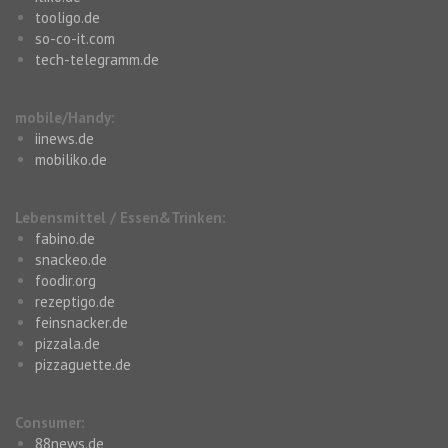
tooligo.de
so-co-it.com
tech-telegramm.de
mobile/Handy:
iinews.de
mobiliko.de
Lebensmittel / Essen&Trinken:
fabino.de
snackeo.de
foodir.org
rezeptigo.de
feinsnacker.de
pizzala.de
pizzaguette.de
Consumer:
88news.de