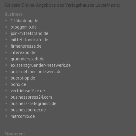
Weitere Online-Angebote des Verlagshauses LayerMedia:
Business:
123bildung.de
bloggomio.de
join-mittelstand.de
mittelstandcafe.de
firmenpresse.de
interexpo.de
gruenderstadt.de
existenzgruender-netzwerk.de
unternehmer-netzwerk.de
buerotipp.de
bonx.de
vertriebsoffice.de
businesspress24.com
business-telegramm.de
businessburger.de
marcomio.de
Finanzen: