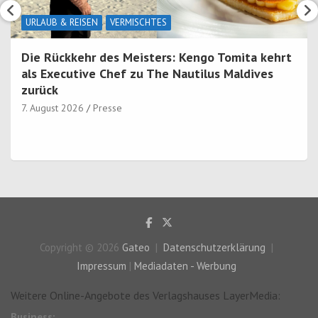
URLAUB & REISEN
VERMISCHTES
Die Rückkehr des Meisters: Kengo Tomita kehrt
als Executive Chef zu The Nautilus Maldives
zurück
7. August 2026
Presse
Copyright © 2026
Gateo
Datenschutzerklärung
Impressum
|
Mediadaten - Werbung
Weitere Online-Angebote des Verlagshauses LayerMedia:
Business: