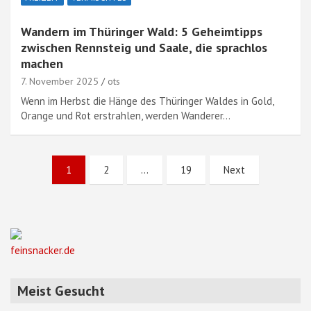
Wandern im Thüringer Wald: 5 Geheimtipps
zwischen Rennsteig und Saale, die sprachlos
machen
7. November 2025
ots
Wenn im Herbst die Hänge des Thüringer Waldes in Gold,
Orange und Rot erstrahlen, werden Wanderer…
Seitennummerierung
1
2
…
19
Next
der
Beiträge
feinsnacker.de
Meist Gesucht