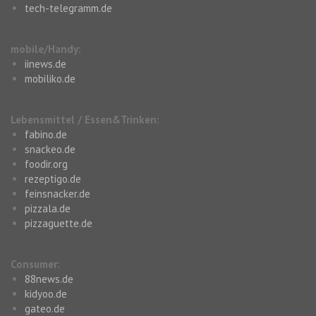
tech-telegramm.de
mobile/Handy:
iinews.de
mobiliko.de
Lebensmittel / Essen&Trinken:
fabino.de
snackeo.de
foodir.org
rezeptigo.de
feinsnacker.de
pizzala.de
pizzaguette.de
Consumer:
88news.de
kidyoo.de
gateo.de