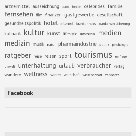
familie
arzneimittel
auszeichnung
celebrities
berlin
auto
fernsehen
gastgewerbe
gesellschaft
finanzen
film
hotel
gesundheitspolitik
internet
krankenhaus
krankenversicherung
kultur
medien
kunst
kulinarik
lifestyle
luftverkehr
medizin
pharmaindustrie
musik
natur
politik
psychologie
tourismus
ratgeber
sport
reisen
reise
umfrage
unterhaltung
verbraucher
urlaub
verlag
umwelt
wellness
wandern
winter
wirtschaft
zahnarzt
wissenschaft
Facebook