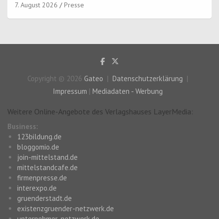
7. August 2026
Presse
Copyright © 2026
Gateo
Datenschutzerklärung
Impressum
|
Mediadaten - Werbung
Weitere Online-Angebote des Verlagshauses LayerMedia:
Business:
123bildung.de
bloggomio.de
join-mittelstand.de
mittelstandcafe.de
firmenpresse.de
interexpo.de
gruenderstadt.de
existenzgruender-netzwerk.de
unternehmer-netzwerk.de