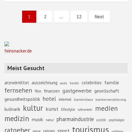
Seitennummerierung
1
2
…
12
Next
der
Beiträge
feinsnacker.de
Meist Gesucht
familie
arzneimittel
auszeichnung
celebrities
berlin
auto
fernsehen
gastgewerbe
gesellschaft
finanzen
film
hotel
gesundheitspolitik
internet
krankenhaus
krankenversicherung
kultur
medien
kunst
kulinarik
lifestyle
luftverkehr
medizin
pharmaindustrie
musik
natur
politik
psychologie
tourismus
ratgeber
sport
reisen
reise
umfrage