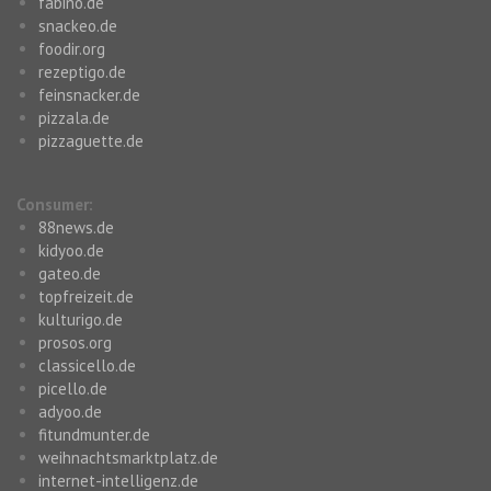
fabino.de
snackeo.de
foodir.org
rezeptigo.de
feinsnacker.de
pizzala.de
pizzaguette.de
Consumer:
88news.de
kidyoo.de
gateo.de
topfreizeit.de
kulturigo.de
prosos.org
classicello.de
picello.de
adyoo.de
fitundmunter.de
weihnachtsmarktplatz.de
internet-intelligenz.de