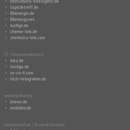
innovations-intelligenz.de
logistiktreff.de
88energie.de
88energy.net
surfigo.de
chemie-link.de
chemistry-link.com
IT / Kommunikation:
itiko.de
tooligo.de
so-co-it.com
tech-telegramm.de
mobile/Handy:
iinews.de
mobiliko.de
Lebensmittel / Essen&Trinken: