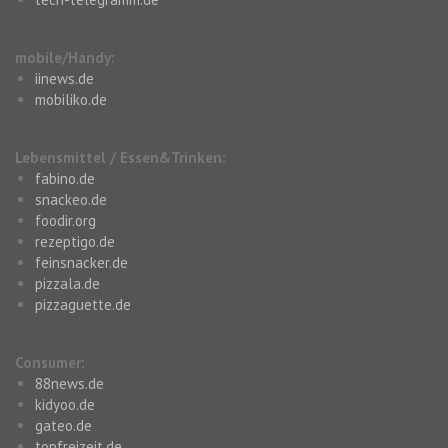
mobile/Handy:
iinews.de
mobiliko.de
Lebensmittel / Essen&Trinken:
fabino.de
snackeo.de
foodir.org
rezeptigo.de
feinsnacker.de
pizzala.de
pizzaguette.de
Consumer:
88news.de
kidyoo.de
gateo.de
topfreizeit.de