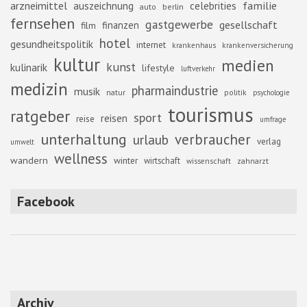
familie
arzneimittel
auszeichnung
celebrities
berlin
auto
fernsehen
gastgewerbe
gesellschaft
finanzen
film
hotel
gesundheitspolitik
internet
krankenhaus
krankenversicherung
kultur
medien
kunst
kulinarik
lifestyle
luftverkehr
medizin
pharmaindustrie
musik
natur
politik
psychologie
tourismus
ratgeber
sport
reisen
reise
umfrage
unterhaltung
verbraucher
urlaub
verlag
umwelt
wellness
wandern
winter
wirtschaft
zahnarzt
wissenschaft
Facebook
Archiv