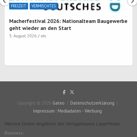
FREIZEIT
VERMISCHTES
Macherfestival 2026: Nationalteam Baugewerbe
geht wieder an den Start
5. August 2026
ots
Copyright © 2026
Gateo
Datenschutzerklärung
Impressum
|
Mediadaten - Werbung
Weitere Online-Angebote des Verlagshauses LayerMedia:
Business: