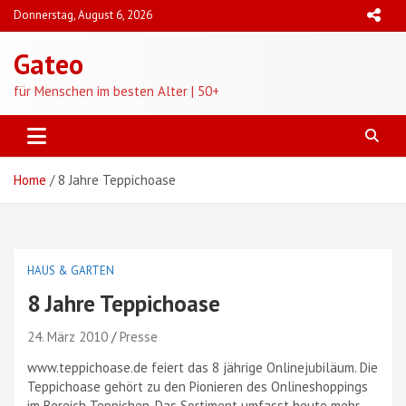
Skip
Donnerstag, August 6, 2026
to
content
Gateo
für Menschen im besten Alter | 50+
Home
8 Jahre Teppichoase
HAUS & GARTEN
8 Jahre Teppichoase
24. März 2010
Presse
www.teppichoase.de feiert das 8 jährige Onlinejubiläum. Die
Teppichoase gehört zu den Pionieren des Onlineshoppings
im Bereich Teppichen. Das Sortiment umfasst heute mehr