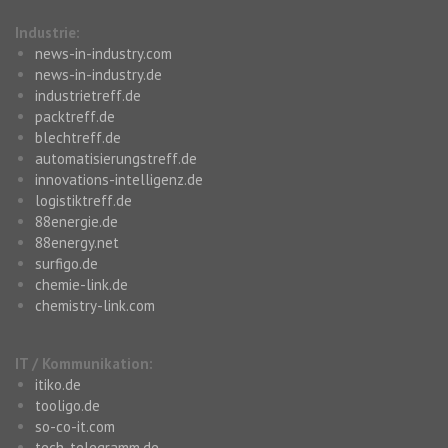
Industrie:
news-in-industry.com
news-in-industry.de
industrietreff.de
packtreff.de
blechtreff.de
automatisierungstreff.de
innovations-intelligenz.de
logistiktreff.de
88energie.de
88energy.net
surfigo.de
chemie-link.de
chemistry-link.com
IT / Kommunikation:
itiko.de
tooligo.de
so-co-it.com
tech-telegramm.de