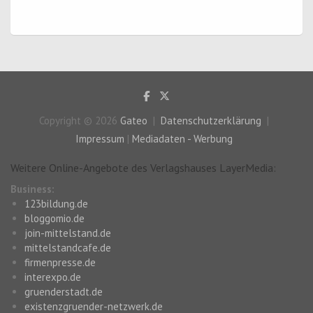
Copyright © 2026
Gateo
Datenschutzerklärung
Impressum
|
Mediadaten - Werbung
Weitere Online-Angebote des Verlagshauses LayerMedia:
Business:
123bildung.de
bloggomio.de
join-mittelstand.de
mittelstandcafe.de
firmenpresse.de
interexpo.de
gruenderstadt.de
existenzgruender-netzwerk.de