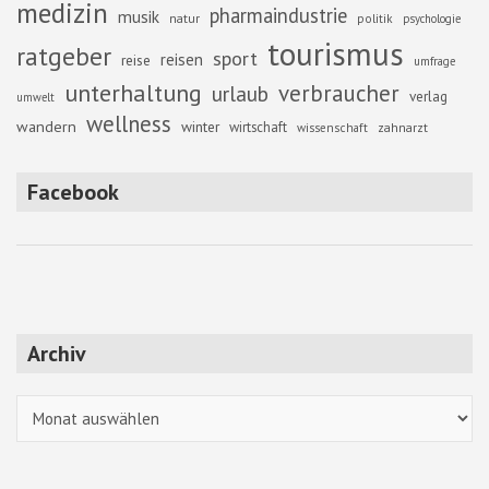
medizin
pharmaindustrie
musik
natur
politik
psychologie
tourismus
ratgeber
sport
reisen
reise
umfrage
unterhaltung
verbraucher
urlaub
verlag
umwelt
wellness
wandern
winter
wirtschaft
zahnarzt
wissenschaft
Facebook
Archiv
Archiv