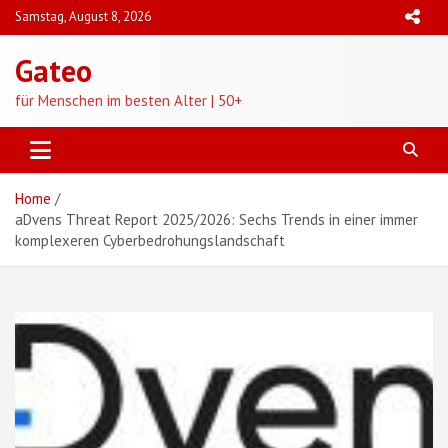
Skip
Samstag, August 8, 2026
to
content
Gateo
für Menschen im besten Alter | 50+
Home
aDvens Threat Report 2025/2026: Sechs Trends in einer immer
komplexeren Cyberbedrohungslandschaft