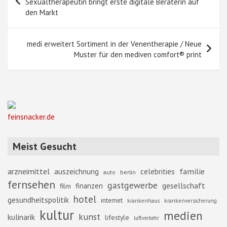
Sexualtherapeutin bringt erste digitale Beraterin auf
den Markt
medi erweitert Sortiment in der Venentherapie / Neue
Muster für den mediven comfort® print
feinsnacker.de
Meist Gesucht
familie
arzneimittel
auszeichnung
celebrities
berlin
auto
fernsehen
gastgewerbe
gesellschaft
finanzen
film
hotel
gesundheitspolitik
internet
krankenhaus
krankenversicherung
kultur
medien
kunst
kulinarik
lifestyle
luftverkehr