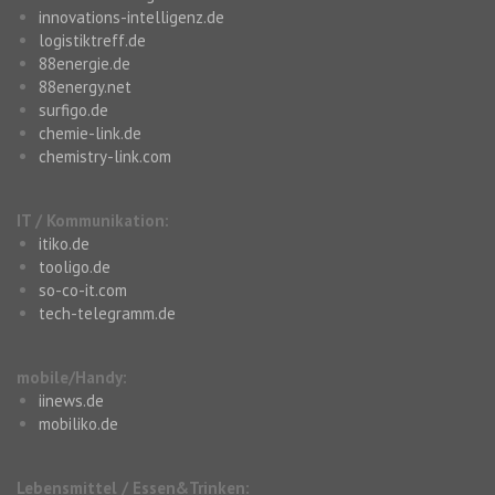
innovations-intelligenz.de
logistiktreff.de
88energie.de
88energy.net
surfigo.de
chemie-link.de
chemistry-link.com
IT / Kommunikation:
itiko.de
tooligo.de
so-co-it.com
tech-telegramm.de
mobile/Handy:
iinews.de
mobiliko.de
Lebensmittel / Essen&Trinken: