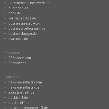
unternehmer-netzwerk.de
buerotipp.de
bonx.de
vertriebsoffice.de
businesspress24.com
business-telegramm.de
businessburger.de
marcomio.de
Finanzen:
88finance.com
88finanz.de
Industrie:
news-in-industry.com
news-in-industry.de
industrietreff.de
packtreff.de
blechtreff.de
automatisierungstreff.de