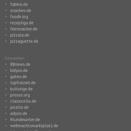
fabino.de
snackeo.de
foodir.org
rezeptigo.de
feinsnacker.de
pizzala.de
pizzaguette.de
Consumer:
88news.de
kidyoo.de
gateo.de
topfreizeit.de
kulturigo.de
prosos.org
classicello.de
picello.de
adyoo.de
fitundmunter.de
weihnachtsmarktplatz.de