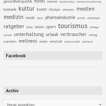
hotel
gesundheitspolitik
internet
krankenhaus
krankenversicherung
kultur
medien
kunst
kulinarik
lifestyle
luftverkehr
medizin
pharmaindustrie
musik
natur
politik
psychologie
tourismus
ratgeber
sport
reisen
reise
umfrage
unterhaltung
verbraucher
urlaub
verlag
umwelt
wellness
wandern
winter
wirtschaft
zahnarzt
wissenschaft
Facebook
Archiv
Archiv