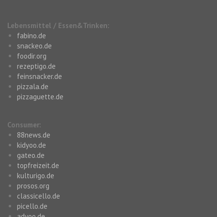
Lebensmittel / Essen&Trinken:
fabino.de
snackeo.de
foodir.org
rezeptigo.de
feinsnacker.de
pizzala.de
pizzaguette.de
Consumer:
88news.de
kidyoo.de
gateo.de
topfreizeit.de
kulturigo.de
prosos.org
classicello.de
picello.de
adyoo.de