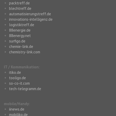
packtreff.de
blechtreff.de
automatisierungstreff.de
innovations-intelligenz.de
logistiktreff.de
88energie.de
88energy.net
surfigo.de
chemie-link.de
chemistry-link.com
IT / Kommunikation:
itiko.de
tooligo.de
so-co-it.com
tech-telegramm.de
mobile/Handy:
iinews.de
mobiliko.de