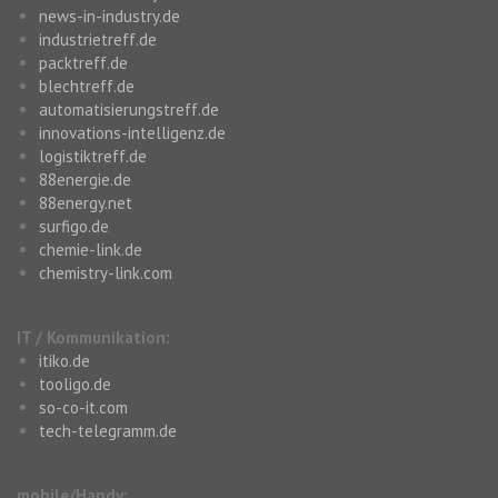
news-in-industry.de
industrietreff.de
packtreff.de
blechtreff.de
automatisierungstreff.de
innovations-intelligenz.de
logistiktreff.de
88energie.de
88energy.net
surfigo.de
chemie-link.de
chemistry-link.com
IT / Kommunikation:
itiko.de
tooligo.de
so-co-it.com
tech-telegramm.de
mobile/Handy: