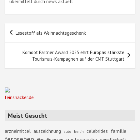
übermittelt durch news aktuell
Beitragsnavigation
Lesestoff als Weihnachtsgeschenk
Komoot Partner Award 2025 ehrt Europas stärkste
Tourismus-Kampagnen auf der CMT Stuttgart
feinsnacker.de
Meist Gesucht
familie
arzneimittel
auszeichnung
celebrities
berlin
auto
fernsehen
gastgewerbe
gesellschaft
finanzen
film