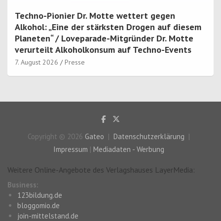
Techno-Pionier Dr. Motte wettert gegen
Alkohol: „Eine der stärksten Drogen auf diesem
Planeten“ / Loveparade-Mitgründer Dr. Motte
verurteilt Alkoholkonsum auf Techno-Events
7. August 2026
Presse
Copyright © 2026
Gateo
Datenschutzerklärung
Impressum
|
Mediadaten - Werbung
Weitere Online-Angebote des Verlagshauses LayerMedia:
Business:
123bildung.de
bloggomio.de
join-mittelstand.de