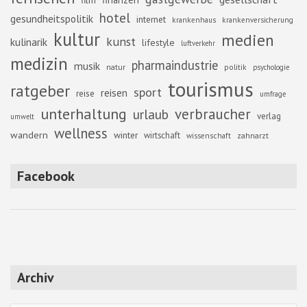
hotel
gesundheitspolitik
internet
krankenhaus
krankenversicherung
kultur
medien
kunst
kulinarik
lifestyle
luftverkehr
medizin
pharmaindustrie
musik
natur
politik
psychologie
tourismus
ratgeber
sport
reisen
reise
umfrage
unterhaltung
verbraucher
urlaub
verlag
umwelt
wellness
wandern
winter
wirtschaft
zahnarzt
wissenschaft
Facebook
Archiv