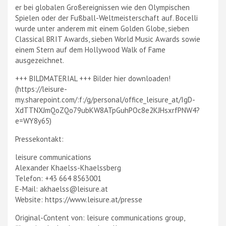
er bei globalen Großereignissen wie den Olympischen
Spielen oder der Fußball-Weltmeisterschaft auf. Bocelli
wurde unter anderem mit einem Golden Globe, sieben
Classical BRIT Awards, sieben World Music Awards sowie
einem Stern auf dem Hollywood Walk of Fame
ausgezeichnet.
+++ BILDMATERIAL +++ Bilder hier downloaden!
(https://leisure-
my.sharepoint.com/:f:/g/personal/office_leisure_at/IgD-
XdTTNXJmQoZQo79ubKW8ATpGuhPOc8e2KJHsxrfPNW4?
e=WY8y65)
Pressekontakt:
leisure communications
Alexander Khaelss-Khaelssberg
Telefon: +43 664 8563001
E-Mail: akhaelss@leisure.at
Website: https://www.leisure.at/presse
Original-Content von: leisure communications group,