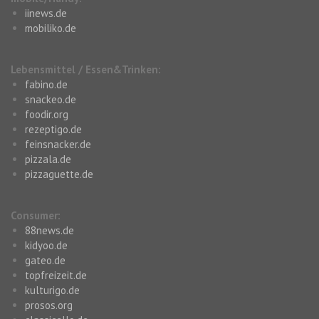
iinews.de
mobiliko.de
Lebensmittel / Essen&Trinken:
fabino.de
snackeo.de
foodir.org
rezeptigo.de
feinsnacker.de
pizzala.de
pizzaguette.de
Consumer:
88news.de
kidyoo.de
gateo.de
topfreizeit.de
kulturigo.de
prosos.org