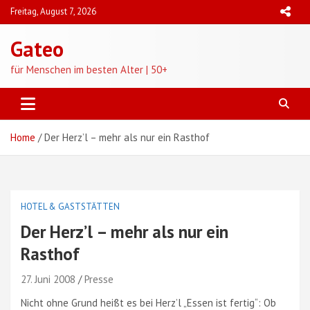
Skip
Freitag, August 7, 2026
to
content
Gateo
für Menschen im besten Alter | 50+
Home
Der Herz’l – mehr als nur ein Rasthof
HOTEL & GASTSTÄTTEN
Der Herz’l – mehr als nur ein
Rasthof
27. Juni 2008
Presse
Nicht ohne Grund heißt es bei Herz’l „Essen ist fertig“: Ob