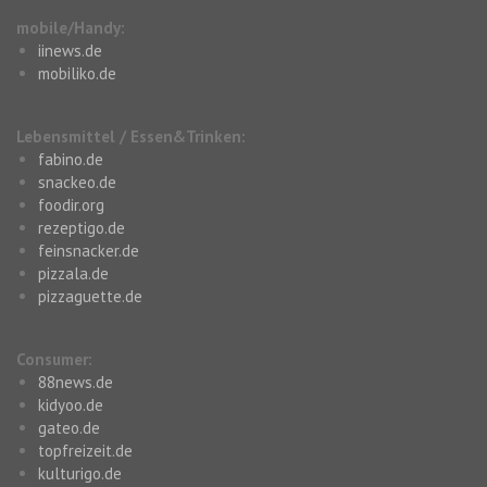
mobile/Handy:
iinews.de
mobiliko.de
Lebensmittel / Essen&Trinken:
fabino.de
snackeo.de
foodir.org
rezeptigo.de
feinsnacker.de
pizzala.de
pizzaguette.de
Consumer:
88news.de
kidyoo.de
gateo.de
topfreizeit.de
kulturigo.de