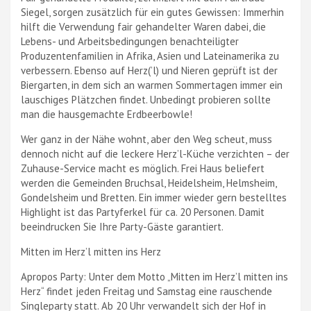
Siegel, sorgen zusätzlich für ein gutes Gewissen: Immerhin
hilft die Verwendung fair gehandelter Waren dabei, die
Lebens- und Arbeitsbedingungen benachteiligter
Produzentenfamilien in Afrika, Asien und Lateinamerika zu
verbessern. Ebenso auf Herz(’l) und Nieren geprüft ist der
Biergarten, in dem sich an warmen Sommertagen immer ein
lauschiges Plätzchen findet. Unbedingt probieren sollte
man die hausgemachte Erdbeerbowle!
Wer ganz in der Nähe wohnt, aber den Weg scheut, muss
dennoch nicht auf die leckere Herz’l-Küche verzichten – der
Zuhause-Service macht es möglich. Frei Haus beliefert
werden die Gemeinden Bruchsal, Heidelsheim, Helmsheim,
Gondelsheim und Bretten. Ein immer wieder gern bestelltes
Highlight ist das Partyferkel für ca. 20 Personen. Damit
beeindrucken Sie Ihre Party-Gäste garantiert.
Mitten im Herz’l mitten ins Herz
Apropos Party: Unter dem Motto „Mitten im Herz’l mitten ins
Herz“ findet jeden Freitag und Samstag eine rauschende
Singleparty statt. Ab 20 Uhr verwandelt sich der Hof in