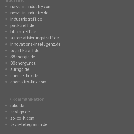
Industrie:
news-in-industry.com
news-in-industry.de
industrietreff.de
packtreff.de
blechtreff.de
automatisierungstreff.de
innovations-intelligenz.de
logistiktreff.de
88energie.de
88energy.net
surfigo.de
chemie-link.de
chemistry-link.com
IT / Kommunikation:
itiko.de
tooligo.de
so-co-it.com
tech-telegramm.de