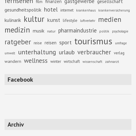
fernsehen
gastgewerbe
gesellschaft
finanzen
film
hotel
gesundheitspolitik
internet
krankenhaus
krankenversicherung
kultur
medien
kunst
kulinarik
lifestyle
luftverkehr
medizin
pharmaindustrie
musik
natur
politik
psychologie
tourismus
ratgeber
sport
reisen
reise
umfrage
unterhaltung
verbraucher
urlaub
verlag
umwelt
wellness
wandern
winter
wirtschaft
zahnarzt
wissenschaft
Facebook
Archiv