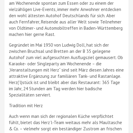
am Wochenende spontan zum Essen oder zu einem der
vielzähligen Live-Events, immer mehr Anwohner entdecken
den wohl ältesten Autohof Deutschlands für sich. Aber
auch Fernfahrer, Reisende aus aller Welt sowie Teilnehmer
von Oldtimer- und Automobiltreffen in Baden-Württemberg
machen hier gerne Rast.
Gegründet im Mai 1950 von Ludwig Doll, hat sich der
zwischen Bruchsal und Bretten an der B 35 gelegene
Autohof zum viel aufgesuchten Ausflugsziel gemausert. Ob
Karaoke- oder Singleparty am Wochenende – die
„Veranstaltungen mit Herz“ sind seit März diesen Jahres eine
attraktive Ergänzung zur familiären Tank- und Rastanlage.
Herz(’l)stück ist und bleibt aber das Restaurant: 365 Tage
im Jahr, 24 Stunden am Tag werden hier badische
Spezialitäten serviert.
Tradition mit Herz
Auch wenn man sich der regionalen Küche verpflichtet
fühlt, bietet das Herz’l-Team weitaus mehr als Maultasche
& Co. – vielmehr sorgt ein beständiger Zustrom an frischen