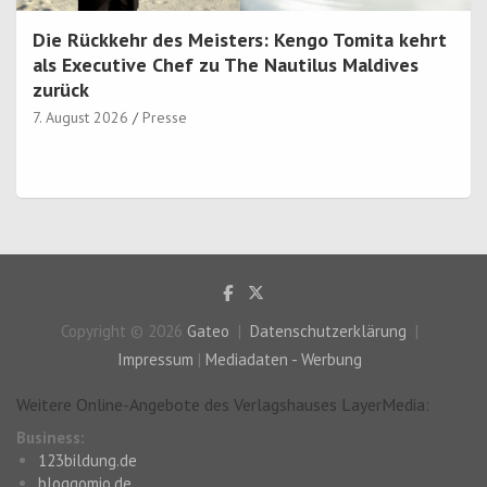
Die Rückkehr des Meisters: Kengo Tomita kehrt
als Executive Chef zu The Nautilus Maldives
zurück
7. August 2026
Presse
Copyright © 2026
Gateo
Datenschutzerklärung
Impressum
|
Mediadaten - Werbung
Weitere Online-Angebote des Verlagshauses LayerMedia:
Business:
123bildung.de
bloggomio.de