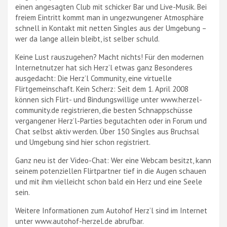
einen angesagten Club mit schicker Bar und Live-Musik. Bei
freiem Eintritt kommt man in ungezwungener Atmosphäre
schnell in Kontakt mit netten Singles aus der Umgebung –
wer da lange allein bleibt, ist selber schuld.
Keine Lust rauszugehen? Macht nichts! Für den modernen
Internetnutzer hat sich Herz’l etwas ganz Besonderes
ausgedacht: Die Herz’l Community, eine virtuelle
Flirtgemeinschaft. Kein Scherz: Seit dem 1. April 2008
können sich Flirt- und Bindungswillige unter www.herzel-
community.de registrieren, die besten Schnappschüsse
vergangener Herz’l-Parties begutachten oder in Forum und
Chat selbst aktiv werden. Über 150 Singles aus Bruchsal
und Umgebung sind hier schon registriert.
Ganz neu ist der Video-Chat: Wer eine Webcam besitzt, kann
seinem potenziellen Flirtpartner tief in die Augen schauen
und mit ihm vielleicht schon bald ein Herz und eine Seele
sein.
Weitere Informationen zum Autohof Herz’l sind im Internet
unter www.autohof-herzel.de abrufbar.