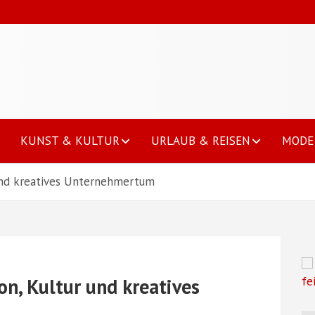
KUNST & KULTUR
URLAUB & REISEN
MODE 
 und kreatives Unternehmertum
on, Kultur und kreatives
fe