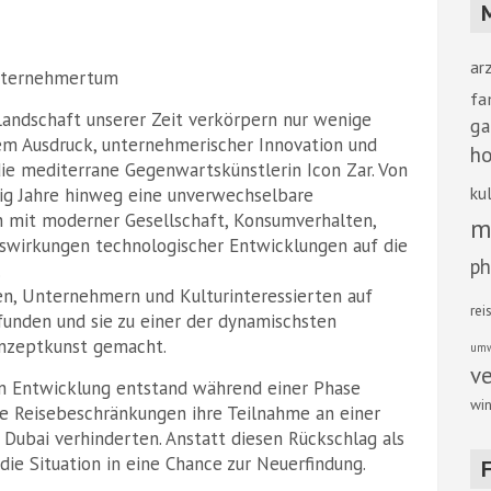
ar
Unternehmertum
fa
Landschaft unserer Zeit verkörpern nur wenige
ga
em Ausdruck, unternehmerischer Innovation und
ho
die mediterrane Gegenwartskünstlerin Icon Zar. Von
kul
zig Jahre hinweg eine unverwechselbare
ch mit moderner Gesellschaft, Konsumverhalten,
m
swirkungen technologischer Entwicklungen auf die
ph
.
n, Unternehmern und Kulturinteressierten auf
rei
unden und sie zu einer der dynamischsten
onzeptkunst gemacht.
umw
v
hen Entwicklung entstand während einer Phase
win
re Reisebeschränkungen ihre Teilnahme an einer
Dubai verhinderten. Anstatt diesen Rückschlag als
die Situation in eine Chance zur Neuerfindung.