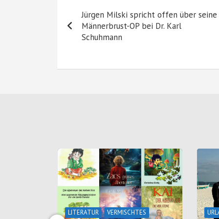
Beitragsnavigation
Jürgen Milski spricht offen über seine
Männerbrust-OP bei Dr. Karl
Schuhmann
en, wo
use sind
LITERATUR
VERMISCHTES
URL