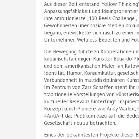
Aus dieser Zeit entstand „Yellow Thinking“
Anpassungsfähigkeit und lösungsorientierte
ihre ambitionierte „100 Reels Challenge“, 
Gewohnheiten über soziale Medien dokume
begann, entwickelte sich rasch zu einer i
Unternehmer, Wellness-Experten und Foto
Die Bewegung führte zu Kooperationen 
kubanischstämmigen Künstler Eduardo Pl
und dem amerikanischen Maler Ian Ratow
Identität, Humor, Konsumkultur, gesellsc
Verbundenheit in multidisziplinären Kuns
Im Zentrum von Zars Schaffen steht ihr i
traditionelle Vorstellungen von künstle
kultureller Relevanz hinterfragt. Inspiri
Konzeptkunst-Pioniere wie Andy Warhol,
#AntiArt das Publikum dazu auf, die Bede
Gesellschaft neu zu betrachten.
Eines der bekanntesten Projekte dieser B