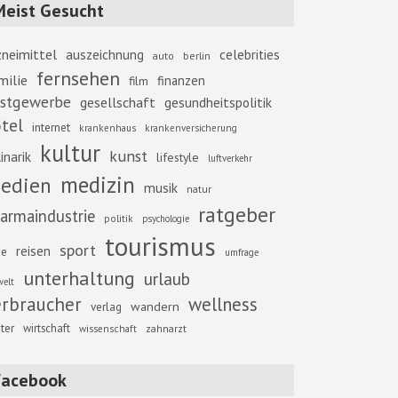
Meist Gesucht
zneimittel
auszeichnung
celebrities
berlin
auto
fernsehen
milie
finanzen
film
stgewerbe
gesellschaft
gesundheitspolitik
tel
internet
krankenhaus
krankenversicherung
kultur
kunst
inarik
lifestyle
luftverkehr
medizin
edien
musik
natur
ratgeber
armaindustrie
politik
psychologie
tourismus
sport
reisen
se
umfrage
unterhaltung
urlaub
elt
erbraucher
wellness
wandern
verlag
ter
wirtschaft
zahnarzt
wissenschaft
Facebook