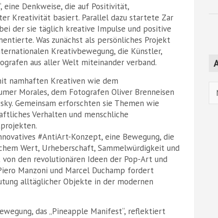
, eine Denkweise, die auf Positivität,
r Kreativität basiert. Parallel dazu startete Zar
bei der sie täglich kreative Impulse und positive
ntierte. Was zunächst als persönliches Projekt
nternationalen Kreativbewegung, die Künstler,
grafen aus aller Welt miteinander verband.
A
mit namhaften Kreativen wie dem
Ar
umer Morales, dem Fotografen Oliver Brenneisen
sky. Gemeinsam erforschten sie Themen wie
haftliches Verhalten und menschliche
tprojekten.
nnovatives #AntiArt-Konzept, eine Bewegung, die
rischem Wert, Urheberschaft, Sammelwürdigkeit und
ert von den revolutionären Ideen der Pop-Art und
 Piero Manzoni und Marcel Duchamp fordert
utung alltäglicher Objekte in der modernen
ewegung, das „Pineapple Manifest“, reflektiert