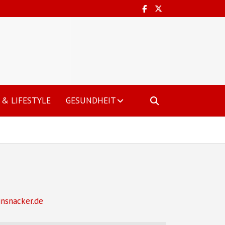
& LIFESTYLE
GESUNDHEIT
insnacker.de