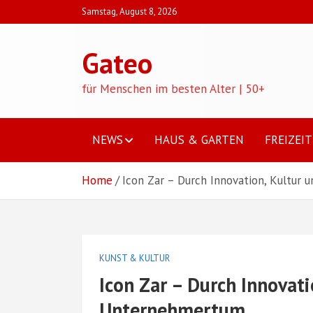
Skip
Samstag, August 8, 2026
to
content
Gateo
für Menschen im besten Alter | 50+
NEWS
HAUS & GARTEN
FREIZEIT
Home
Icon Zar – Durch Innovation, Kultur
KUNST & KULTUR
Icon Zar – Durch Innovati
Unternehmertum