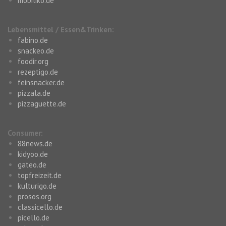
mobiliko.de
Lebensmittel / Essen&Trinken:
fabino.de
snackeo.de
foodir.org
rezeptigo.de
feinsnacker.de
pizzala.de
pizzaguette.de
Consumer:
88news.de
kidyoo.de
gateo.de
topfreizeit.de
kulturigo.de
prosos.org
classicello.de
picello.de