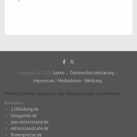
Copyright © 2026
Gateo
Datenschutzerklärung
Impressum
|
Mediadaten - Werbung
Weitere Online-Angebote des Verlagshauses LayerMedia:
Business:
123bildung.de
bloggomio.de
join-mittelstand.de
mittelstandcafe.de
firmenpresse.de