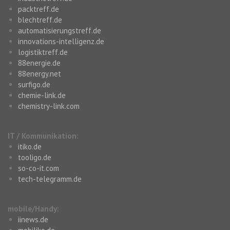
packtreff.de
blechtreff.de
automatisierungstreff.de
innovations-intelligenz.de
logistiktreff.de
88energie.de
88energy.net
surfigo.de
chemie-link.de
chemistry-link.com
IT / Kommunikation:
itiko.de
tooligo.de
so-co-it.com
tech-telegramm.de
mobile/Handy:
iinews.de