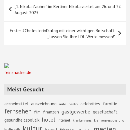
Beitragsnavigation
„1. NikolaiZauber“ im Berliner Nikolaiviertel am 26. und 27.
August 2023
Erster #CholesterinDialog mit einer wichtigen Botschaft:
„Lassen Sie Ihre LDL-Werte messen!“
feinsnacker.de
Meist Gesucht
familie
arzneimittel
auszeichnung
celebrities
berlin
auto
fernsehen
gastgewerbe
gesellschaft
finanzen
film
hotel
gesundheitspolitik
internet
krankenhaus
krankenversicherung
kultur
medien
kunst
kulinarik