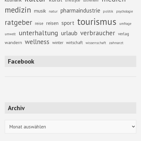
lifestyle
luftverkehr
medizin
pharmaindustrie
musik
natur
politik
psychologie
tourismus
ratgeber
sport
reisen
reise
umfrage
unterhaltung
verbraucher
urlaub
verlag
umwelt
wellness
wandern
winter
wirtschaft
zahnarzt
wissenschaft
Facebook
Archiv
Archiv