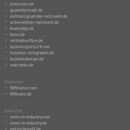
interexpo.de
gruenderstadt.de
existenzgruender-netzwerk.de
unternehmer-netzwerk.de
buerotipp.de
bonx.de
vertriebsoffice.de
businesspress24.com
business-telegramm.de
businessburger.de
marcomio.de
Finanzen:
88finance.com
88finanz.de
Industrie:
news-in-industry.com
news-in-industry.de
industrietreff.de