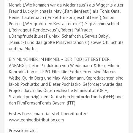
Mohab („Wie kommen wir da wieder raus“) als Wiggerls alter
Freund Lucky, Michaela May („Familienfest“) als Tonis Oma,
Heiner Lauterbach („Enkel für Fortgeschrittene“), Simon
Pearce („Wer gräbt den Bestatter ein?“), Sigi Zimmerschied
(„Rehragout-Rendezvous“), Robert Palfrader
(„Dampfnudelbluesl“), Maxi Schafroth („Servus Baby“,
„Pumuckl und das große Missverständnis“) sowie Olli Schulz
und Ina Müller.
EIN MÜNCHNER IM HIMMEL – DER TOD IST ERST DER
ANFANG ist eine Produktion von Wiedemann & Berg Film, in
Koproduktion mit EPO-Film. Die Produzenten sind Marcus
Welke, Quirin Berg und Max Wiedemann, Koproduzenten sind
Jakob Pochlatko und Dieter Pochlatko. Gefördert wurde das
Projekt durch das Österreichische Filminstitut (ÖFI+,
Standortprinzip), den Deutschen Filmförderfonds (DFFF) und
den FilmFernsehFonds Bayern (FFF).
Erstes Pressematerial steht bereit unter:
www.leoninedistribution.com
Pressekontakt: