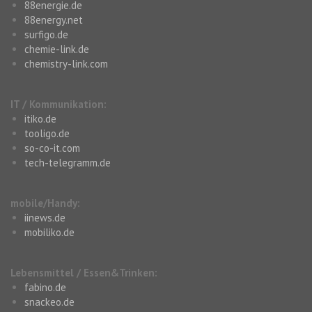
88energie.de
88energy.net
surfigo.de
chemie-link.de
chemistry-link.com
IT / Kommunikation:
itiko.de
tooligo.de
so-co-it.com
tech-telegramm.de
mobile/Handy:
iinews.de
mobiliko.de
Lebensmittel / Essen&Trinken:
fabino.de
snackeo.de