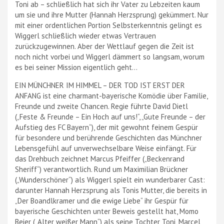
Toni ab – schließlich hat sich ihr Vater zu Lebzeiten kaum
um sie und ihre Mutter (Hannah Herzsprung) gekümmert. Nur
mit einer ordentlichen Portion Selbsterkenntnis gelingt es
Wiggerl schließlich wieder etwas Vertrauen
zurückzugewinnen. Aber der Wettlauf gegen die Zeit ist
noch nicht vorbei und Wiggerl dämmert so langsam, worum
es bei seiner Mission eigentlich geht…
EIN MÜNCHNER IM HIMMEL – DER TOD IST ERST DER
ANFANG ist eine charmant-bayerische Komödie über Familie,
Freunde und zweite Chancen. Regie führte David Dietl
(„Feste & Freunde – Ein Hoch auf uns!“, „Gute Freunde – der
Aufstieg des FC Bayern“), der mit gewohnt feinem Gespür
für besondere und berührende Geschichten das Münchner
Lebensgefühl auf unverwechselbare Weise einfängt. Für
das Drehbuch zeichnet Marcus Pfeiffer („Beckenrand
Sheriff“) verantwortlich. Rund um Maximilian Brückner
(„Wunderschöner“) als Wiggerl spielt ein wunderbarer Cast:
darunter Hannah Herzsprung als Tonis Mutter, die bereits in
„Der Boandlkramer und die ewige Liebe“ ihr Gespür für
bayerische Geschichten unter Beweis gestellt hat, Momo
Beier („Alter weißer Mann“) als seine Tochter Toni, Marcel