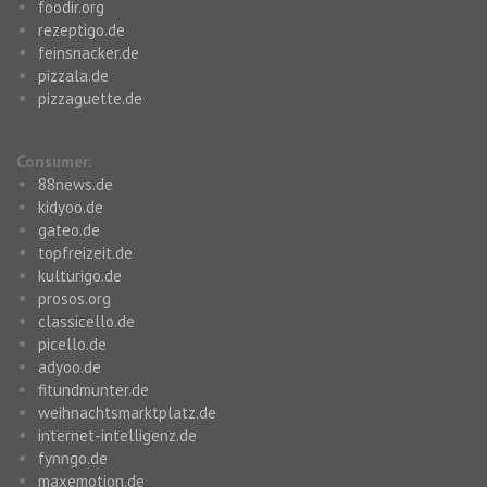
foodir.org
rezeptigo.de
feinsnacker.de
pizzala.de
pizzaguette.de
Consumer:
88news.de
kidyoo.de
gateo.de
topfreizeit.de
kulturigo.de
prosos.org
classicello.de
picello.de
adyoo.de
fitundmunter.de
weihnachtsmarktplatz.de
internet-intelligenz.de
fynngo.de
maxemotion.de