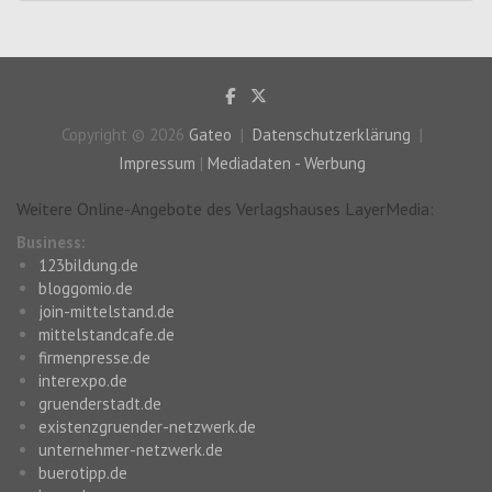
Copyright © 2026
Gateo
Datenschutzerklärung
Impressum
|
Mediadaten - Werbung
Weitere Online-Angebote des Verlagshauses LayerMedia:
Business:
123bildung.de
bloggomio.de
join-mittelstand.de
mittelstandcafe.de
firmenpresse.de
interexpo.de
gruenderstadt.de
existenzgruender-netzwerk.de
unternehmer-netzwerk.de
buerotipp.de