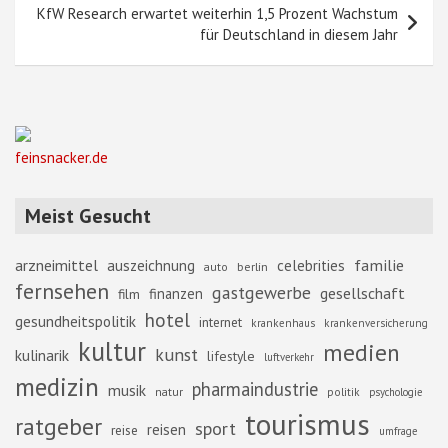
KfW Research erwartet weiterhin 1,5 Prozent Wachstum
für Deutschland in diesem Jahr
feinsnacker.de
Meist Gesucht
familie
arzneimittel
auszeichnung
celebrities
berlin
auto
fernsehen
gastgewerbe
gesellschaft
finanzen
film
hotel
gesundheitspolitik
internet
krankenhaus
krankenversicherung
kultur
medien
kunst
kulinarik
lifestyle
luftverkehr
medizin
pharmaindustrie
musik
natur
politik
psychologie
tourismus
ratgeber
sport
reisen
reise
umfrage