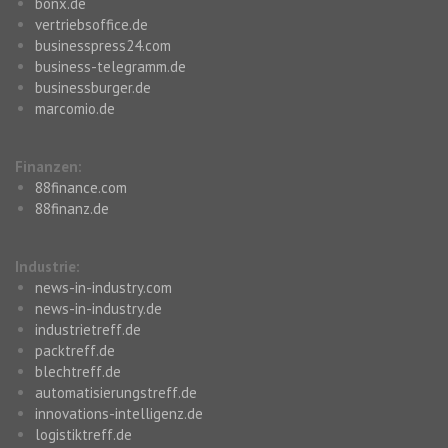
bonx.de
vertriebsoffice.de
businesspress24.com
business-telegramm.de
businessburger.de
marcomio.de
Finanzen:
88finance.com
88finanz.de
Industrie:
news-in-industry.com
news-in-industry.de
industrietreff.de
packtreff.de
blechtreff.de
automatisierungstreff.de
innovations-intelligenz.de
logistiktreff.de