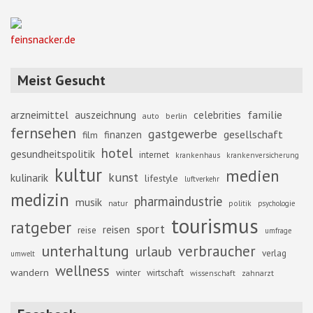
feinsnacker.de
Meist Gesucht
familie
arzneimittel
auszeichnung
celebrities
berlin
auto
fernsehen
gastgewerbe
gesellschaft
finanzen
film
hotel
gesundheitspolitik
internet
krankenhaus
krankenversicherung
kultur
medien
kunst
kulinarik
lifestyle
luftverkehr
medizin
pharmaindustrie
musik
natur
politik
psychologie
tourismus
ratgeber
sport
reisen
reise
umfrage
unterhaltung
verbraucher
urlaub
verlag
umwelt
wellness
wandern
winter
wirtschaft
zahnarzt
wissenschaft