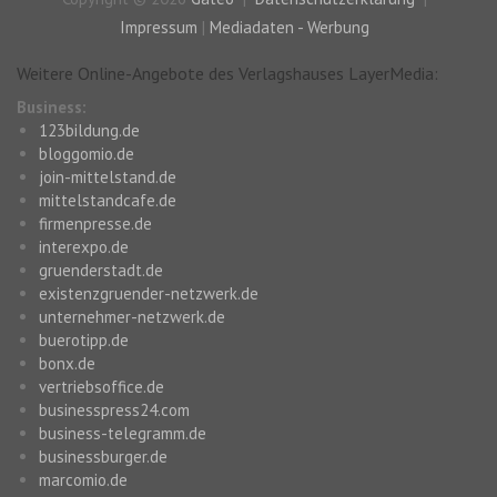
Impressum
|
Mediadaten - Werbung
Weitere Online-Angebote des Verlagshauses LayerMedia:
Business:
123bildung.de
bloggomio.de
join-mittelstand.de
mittelstandcafe.de
firmenpresse.de
interexpo.de
gruenderstadt.de
existenzgruender-netzwerk.de
unternehmer-netzwerk.de
buerotipp.de
bonx.de
vertriebsoffice.de
businesspress24.com
business-telegramm.de
businessburger.de
marcomio.de