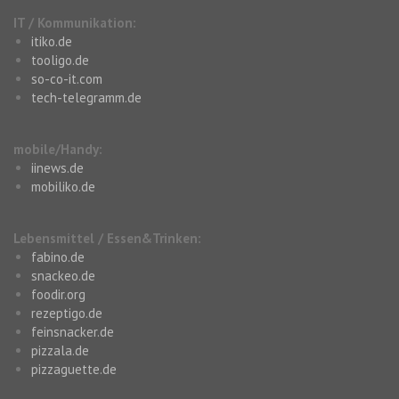
IT / Kommunikation:
itiko.de
tooligo.de
so-co-it.com
tech-telegramm.de
mobile/Handy:
iinews.de
mobiliko.de
Lebensmittel / Essen&Trinken:
fabino.de
snackeo.de
foodir.org
rezeptigo.de
feinsnacker.de
pizzala.de
pizzaguette.de