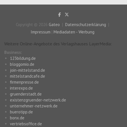
Copyright © 2026
Gateo
Datenschutzerklärung
Impressum
|
Mediadaten - Werbung
Weitere Online-Angebote des Verlagshauses LayerMedia:
Business:
123bildung.de
bloggomio.de
join-mittelstand.de
mittelstandcafe.de
firmenpresse.de
interexpo.de
gruenderstadt.de
existenzgruender-netzwerk.de
unternehmer-netzwerk.de
buerotipp.de
bonx.de
vertriebsoffice.de