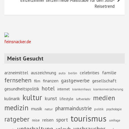
Einzelzimmer setzen neue Maßstäbe für den Solo-
Reisetrend
feinsnacker.de
Meist Gesucht
familie
arzneimittel
auszeichnung
celebrities
berlin
auto
fernsehen
gastgewerbe
gesellschaft
finanzen
film
hotel
gesundheitspolitik
internet
krankenhaus
krankenversicherung
kultur
medien
kunst
kulinarik
lifestyle
luftverkehr
medizin
pharmaindustrie
musik
natur
politik
psychologie
tourismus
ratgeber
sport
reisen
reise
umfrage
unterhaltung
verbraucher
urlaub