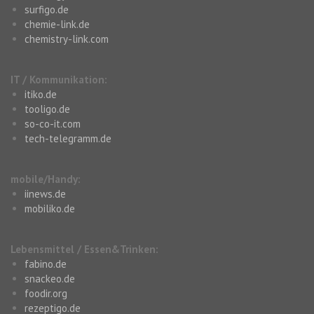
surfigo.de
chemie-link.de
chemistry-link.com
IT / Kommunikation:
itiko.de
tooligo.de
so-co-it.com
tech-telegramm.de
mobile/Handy:
iinews.de
mobiliko.de
Lebensmittel / Essen&Trinken:
fabino.de
snackeo.de
foodir.org
rezeptigo.de