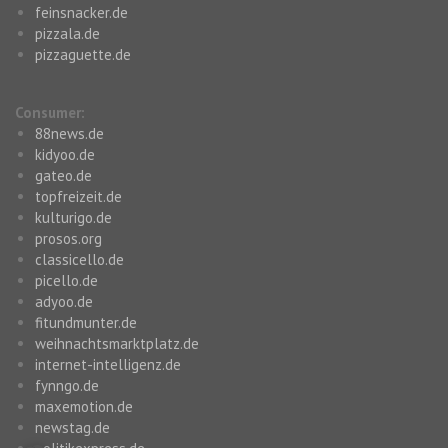
feinsnacker.de
pizzala.de
pizzaguette.de
Consumer:
88news.de
kidyoo.de
gateo.de
topfreizeit.de
kulturigo.de
prosos.org
classicello.de
picello.de
adyoo.de
fitundmunter.de
weihnachtsmarktplatz.de
internet-intelligenz.de
fynngo.de
maxemotion.de
newstag.de