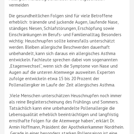
vermeiden
Die gesundheitlichen Folgen sind für viele Betroffene
erheblich: tränende und juckende Augen, laufende Nase,
ständiges Niesen, Schlafstörungen, Erschöpfung sowie
Einschränkungen im Berufs- und Familienalltag. Besonders
wichtig: Heuschnupfen sollte keinesfalls unterschätzt
werden. Bleiben allergische Beschwerden dauerhaft
unbehandelt, kann sich daraus ein allergisches Asthma
entwickeln. Fachleute sprechen dabei vom sogenannten
„Etagenwechsel“, wenn sich die Symptome von Nase und
Augen auf die unteren Atemwege ausweiten. Experten
zufolge entwickeln etwa 15 bis 20 Prozent der
Pollenallergiker im Laufe der Zeit allergisches Asthma.
„Viele Menschen unterschätzen Heuschnupfen noch immer
als reine Begleiterscheinung des Frühlings und Sommers.
Tatsächlich kann eine unbehandelte Pollenallergie die
Lebensqualität erheblich beeinträchtigen und langfristig
ernsthafte Folgen für die Atemwege haben“, erklärt Dr.
Armin Hoffmann, Präsident der Apothekerkammer Nordrhein.
„Gerade in einer besonders starken Pollensaison ist eine