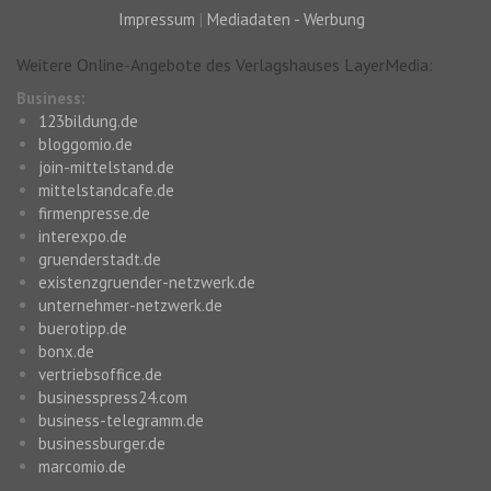
Impressum
|
Mediadaten - Werbung
Weitere Online-Angebote des Verlagshauses LayerMedia:
Business:
123bildung.de
bloggomio.de
join-mittelstand.de
mittelstandcafe.de
firmenpresse.de
interexpo.de
gruenderstadt.de
existenzgruender-netzwerk.de
unternehmer-netzwerk.de
buerotipp.de
bonx.de
vertriebsoffice.de
businesspress24.com
business-telegramm.de
businessburger.de
marcomio.de