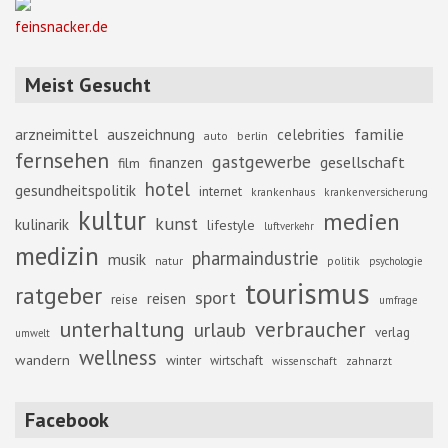
feinsnacker.de
Meist Gesucht
familie
arzneimittel
auszeichnung
celebrities
berlin
auto
fernsehen
gastgewerbe
gesellschaft
finanzen
film
hotel
gesundheitspolitik
internet
krankenhaus
krankenversicherung
kultur
medien
kunst
kulinarik
lifestyle
luftverkehr
medizin
pharmaindustrie
musik
natur
politik
psychologie
tourismus
ratgeber
sport
reisen
reise
umfrage
unterhaltung
verbraucher
urlaub
verlag
umwelt
wellness
wandern
winter
wirtschaft
zahnarzt
wissenschaft
Facebook