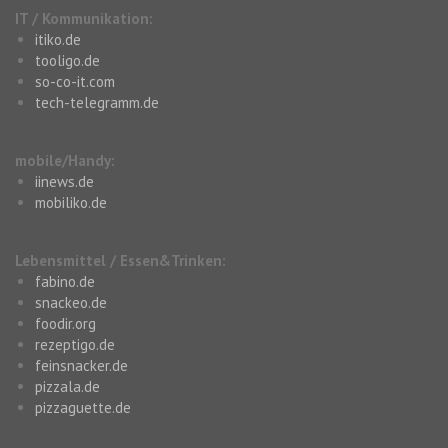
IT / Kommunikation:
itiko.de
tooligo.de
so-co-it.com
tech-telegramm.de
mobile/Handy:
iinews.de
mobiliko.de
Lebensmittel / Essen&Trinken:
fabino.de
snackeo.de
foodir.org
rezeptigo.de
feinsnacker.de
pizzala.de
pizzaguette.de