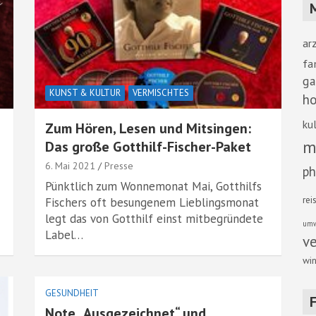
ar
fa
ga
KUNST & KULTUR
VERMISCHTES
ho
kul
Zum Hören, Lesen und Mitsingen:
m
Das große Gotthilf-Fischer-Paket
6. Mai 2021
Presse
ph
Pünktlich zum Wonnemonat Mai, Gotthilfs
rei
Fischers oft besungenem Lieblingsmonat
legt das von Gotthilf einst mitbegründete
umw
Label…
v
win
GESUNDHEIT
Note „Ausgezeichnet“ und