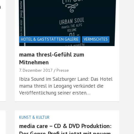
n
HOTEL & GASTSTÄTTEN GALERIE
VERMISCHTES
mama thresl-Gefühl zum
Mitnehmen
7. Dezember 2017
Presse
Ibiza Sound im Salzburger Land: Das Hotel
mama thresl in Leogang verkündet die
Veröffentlichung seiner ersten…
KUNST & KULTUR
media care – CD & DVD Produktion:
D
Der Genre-Profi ist jetzt mit neuem