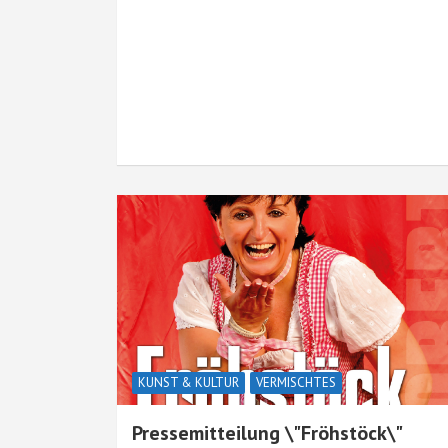
KUNST & KULTUR
VERMISCHTES
Pressemitteilung \"Fröhstöck\"