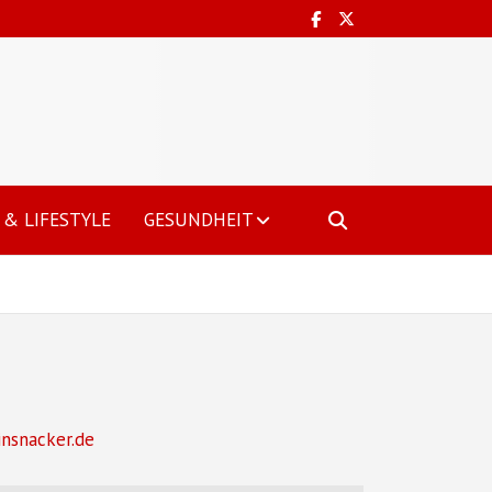
& LIFESTYLE
GESUNDHEIT
insnacker.de