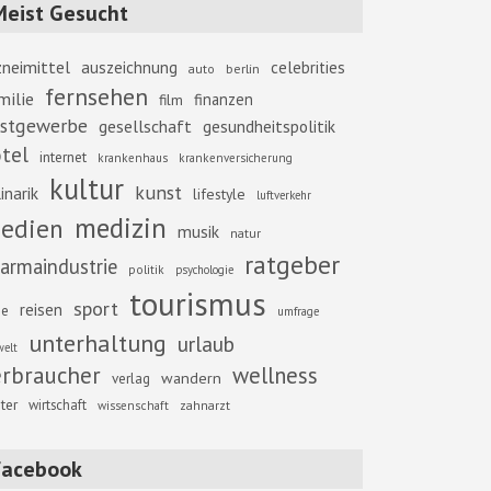
Meist Gesucht
zneimittel
auszeichnung
celebrities
berlin
auto
fernsehen
milie
finanzen
film
stgewerbe
gesellschaft
gesundheitspolitik
tel
internet
krankenhaus
krankenversicherung
kultur
kunst
inarik
lifestyle
luftverkehr
medizin
edien
musik
natur
ratgeber
armaindustrie
politik
psychologie
tourismus
sport
reisen
se
umfrage
unterhaltung
urlaub
elt
erbraucher
wellness
wandern
verlag
ter
wirtschaft
zahnarzt
wissenschaft
Facebook