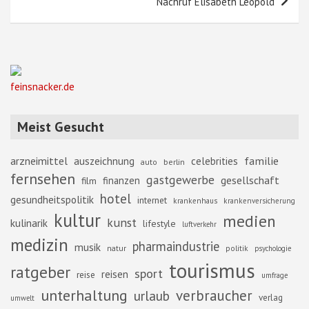
Nachruf Elisabeth Leopold
feinsnacker.de
Meist Gesucht
familie
arzneimittel
auszeichnung
celebrities
berlin
auto
fernsehen
gastgewerbe
gesellschaft
finanzen
film
hotel
gesundheitspolitik
internet
krankenhaus
krankenversicherung
kultur
medien
kunst
kulinarik
lifestyle
luftverkehr
medizin
pharmaindustrie
musik
natur
politik
psychologie
tourismus
ratgeber
sport
reisen
reise
umfrage
unterhaltung
verbraucher
urlaub
verlag
umwelt