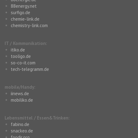
88energy.net
surfigo.de
chemie-link.de
chemistry-link.com
IT / Kommunikation:
itiko.de
tooligo.de
so-co-it.com
tech-telegramm.de
mobile/Handy:
iinews.de
mobiliko.de
Lebensmittel / Essen&Trinken:
fabino.de
snackeo.de
foodir.org