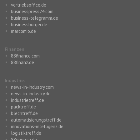
vertriebsoffice.de
businesspress24.com
business-telegramm.de
businessburger.de
marcomio.de
Finanzen:
88finance.com
88finanz.de
Industrie:
news-in-industry.com
news-in-industry.de
industrietreff.de
packtreff.de
blechtreff.de
automatisierungstreff.de
innovations-intelligenz.de
logistiktreff.de
88energie.de