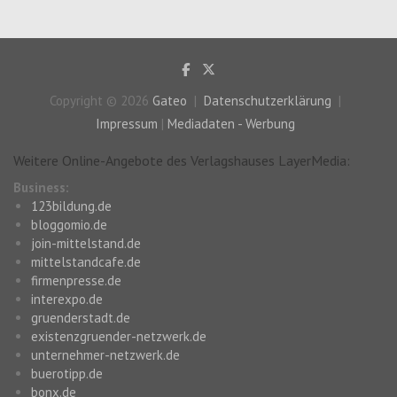
Copyright © 2026
Gateo
Datenschutzerklärung
Impressum
|
Mediadaten - Werbung
Weitere Online-Angebote des Verlagshauses LayerMedia:
Business:
123bildung.de
bloggomio.de
join-mittelstand.de
mittelstandcafe.de
firmenpresse.de
interexpo.de
gruenderstadt.de
existenzgruender-netzwerk.de
unternehmer-netzwerk.de
buerotipp.de
bonx.de