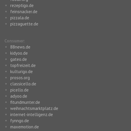
rezeptigo.de
feinsnacker.de
pizzala.de
pizzaguette.de
Consumer:
88news.de
kidyoo.de
gateo.de
topfreizeit.de
kulturigo.de
prosos.org
classicello.de
picello.de
adyoo.de
fitundmunter.de
weihnachtsmarktplatz.de
internet-intelligenz.de
fynngo.de
maxemotion.de