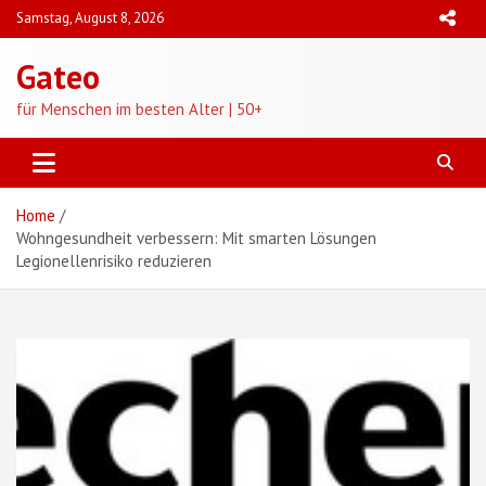
Skip
Samstag, August 8, 2026
to
content
Gateo
für Menschen im besten Alter | 50+
Home
Wohngesundheit verbessern: Mit smarten Lösungen
Legionellenrisiko reduzieren