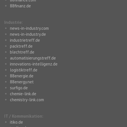
88finanz.de
Industrie:
news-in-industry.com
news-in-industry.de
industrietreff.de
packtreff.de
blechtreff.de
automatisierungstreff.de
innovations-intelligenz.de
logistiktreff.de
88energie.de
88energy.net
surfigo.de
chemie-link.de
chemistry-link.com
IT / Kommunikation:
itiko.de