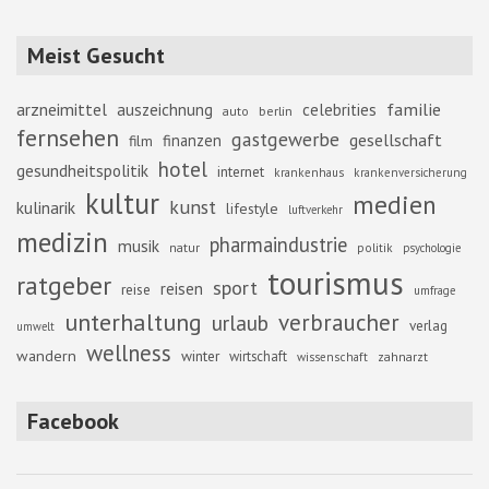
Meist Gesucht
familie
arzneimittel
auszeichnung
celebrities
berlin
auto
fernsehen
gastgewerbe
gesellschaft
finanzen
film
hotel
gesundheitspolitik
internet
krankenhaus
krankenversicherung
kultur
medien
kunst
kulinarik
lifestyle
luftverkehr
medizin
pharmaindustrie
musik
natur
politik
psychologie
tourismus
ratgeber
sport
reisen
reise
umfrage
unterhaltung
verbraucher
urlaub
verlag
umwelt
wellness
wandern
winter
wirtschaft
zahnarzt
wissenschaft
Facebook