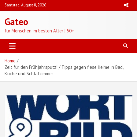
Skip
Samstag, August 8, 2026
to
content
Gateo
für Menschen im besten Alter | 50+
Home
Zeit für den Frühjahrsputz! / Tipps gegen fiese Keime in Bad,
Küche und Schlafzimmer