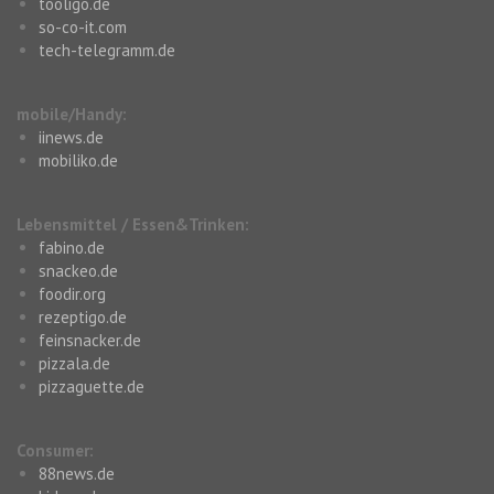
tooligo.de
so-co-it.com
tech-telegramm.de
mobile/Handy:
iinews.de
mobiliko.de
Lebensmittel / Essen&Trinken:
fabino.de
snackeo.de
foodir.org
rezeptigo.de
feinsnacker.de
pizzala.de
pizzaguette.de
Consumer:
88news.de