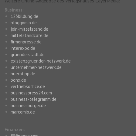
Weitere Online-Angebote des Verlagshauses LayerMedia:
Business:
123bildung.de
bloggomio.de
join-mittelstand.de
mittelstandcafe.de
firmenpresse.de
interexpo.de
gruenderstadt.de
existenzgruender-netzwerk.de
unternehmer-netzwerk.de
buerotipp.de
bonx.de
vertriebsoffice.de
businesspress24.com
business-telegramm.de
businessburger.de
marcomio.de
Finanzen:
88finance.com