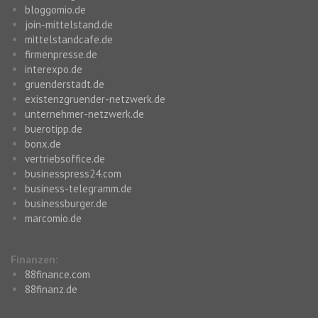
bloggomio.de
join-mittelstand.de
mittelstandcafe.de
firmenpresse.de
interexpo.de
gruenderstadt.de
existenzgruender-netzwerk.de
unternehmer-netzwerk.de
buerotipp.de
bonx.de
vertriebsoffice.de
businesspress24.com
business-telegramm.de
businessburger.de
marcomio.de
Finanzen:
88finance.com
88finanz.de