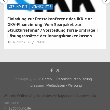
GESUNDHEIT
VERMISCHTES
Einladung zur Pressekonferenz des IKK e.V.:
GKV-Finanzierung: Vom Sparpaket zur
Strukturreform? / Vorstellung forsa-Umfrage |
Lösungsansätze der Innungskrankenkassen
10. August 2026
Presse
Copyright © 2026
Gateo
Datenschutzerklärung
Impressum
|
Mediadaten - Werbung
Weitere Online-Angebote des Verlagshauses LayerMedia:
Business:
123bildung.de