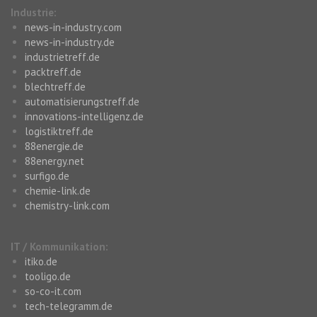
Industrie:
news-in-industry.com
news-in-industry.de
industrietreff.de
packtreff.de
blechtreff.de
automatisierungstreff.de
innovations-intelligenz.de
logistiktreff.de
88energie.de
88energy.net
surfigo.de
chemie-link.de
chemistry-link.com
IT / Kommunikation:
itiko.de
tooligo.de
so-co-it.com
tech-telegramm.de