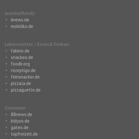
mobile/Handy:
iinews.de
mobiliko.de
Lebensmittel / Essen&Trinken:
fabino.de
snackeo.de
foodir.org
rezeptigo.de
feinsnacker.de
pizzala.de
pizzaguette.de
Consumer:
88news.de
kidyoo.de
gateo.de
topfreizeit.de