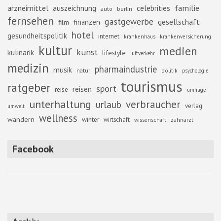
familie
arzneimittel
auszeichnung
celebrities
berlin
auto
fernsehen
gastgewerbe
gesellschaft
finanzen
film
hotel
gesundheitspolitik
internet
krankenhaus
krankenversicherung
kultur
medien
kunst
kulinarik
lifestyle
luftverkehr
medizin
pharmaindustrie
musik
natur
politik
psychologie
tourismus
ratgeber
sport
reisen
reise
umfrage
unterhaltung
verbraucher
urlaub
verlag
umwelt
wellness
wandern
winter
wirtschaft
zahnarzt
wissenschaft
Facebook