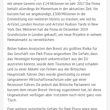
mit einem Gewinn von £24 Millionen im Jahr 2017. Die Firma
behält allerdings ihr Momentum in der aktuellen Zeit. Vor
kurzem hat sie angekündigt, £300 Millionen in die
Entwicklung von weiteren Hotels zu stecken, wie led by
Art’otel, London Hoxton und Art’otel Hudson Yards in New
York. Des Weiteren hat die Firma im Dezember 2019
Grundstücke in London gekauft, um neue Projekte in seinem
Heimatmarkt zu verwirklichen.
Bisher haben Analysten den Brexit als größtes Risiko für
das Geschäft von Park Plaza angesehen. Die Gefahr, dass
das Vereinigte Königreich unkontrolliert aus der EU
austreten könnte, würde dem Tourismus im Land schaden
und zu einer Abkehr von Firmen aus der Britischen
Hauptstadt führen. Dies würde gleichzeitig zu einem
langsameren Wirtschaftswachstum oder gar einer
Rezession führen. Da jedoch das Britische Parlament vor
kurzem dem neuen Brexit-Vertrag zugestimmt hat, ist diese
Ungewissheit verflogen aber trotzdem noch nicht ganz vom
Tisch.
Eine weitere potentielle Gefahr für Park Plaza wäre eine