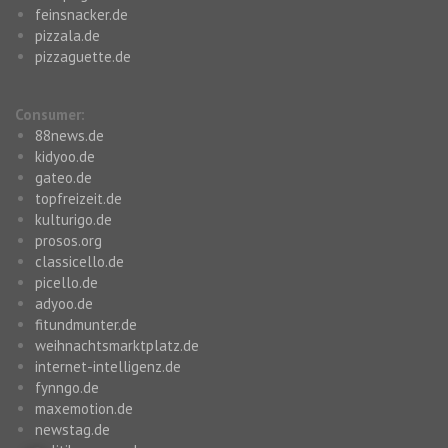
feinsnacker.de
pizzala.de
pizzaguette.de
Consumer:
88news.de
kidyoo.de
gateo.de
topfreizeit.de
kulturigo.de
prosos.org
classicello.de
picello.de
adyoo.de
fitundmunter.de
weihnachtsmarktplatz.de
internet-intelligenz.de
fynngo.de
maxemotion.de
newstag.de