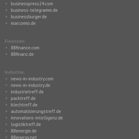
businesspress24.com
business-telegramm.de
businessburger.de
marcomio.de
Finanzen:
88finance.com
88finanz.de
Industrie:
news-in-industry.com
news-in-industry.de
industrietreff.de
packtreff.de
blechtreff.de
automatisierungstreff.de
innovations-intelligenz.de
logistiktreff.de
88energie.de
88energy.net