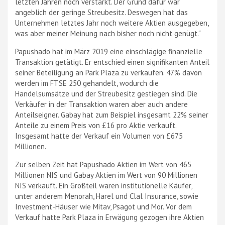
letzten Jahren noch verstärkt. Der Grund dafür war
angeblich der geringe Streubesitz. Deswegen hat das
Unternehmen letztes Jahr noch weitere Aktien ausgegeben,
was aber meiner Meinung nach bisher noch nicht genügt.“
Papushado hat im März 2019 eine einschlägige finanzielle
Transaktion getätigt. Er entschied einen signifikanten Anteil
seiner Beteiligung an Park Plaza zu verkaufen. 47% davon
werden im FTSE 250 gehandelt, wodurch die
Handelsumsätze und der Streubesitz gestiegen sind. Die
Verkäufer in der Transaktion waren aber auch andere
Anteilseigner. Gabay hat zum Beispiel insgesamt 22% seiner
Anteile zu einem Preis von £16 pro Aktie verkauft.
Insgesamt hatte der Verkauf ein Volumen von £675
Millionen.
Zur selben Zeit hat Papushado Aktien im Wert von 465
Millionen NIS und Gabay Aktien im Wert von 90 Millionen
NIS verkauft. Ein Großteil waren institutionelle Käufer,
unter anderem Menorah, Harel und Clal Insurance, sowie
Investment-Häuser wie Mitav, Psagot und Mor. Vor dem
Verkauf hatte Park Plaza in Erwägung gezogen ihre Aktien