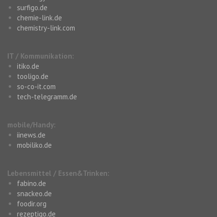
surfigo.de
chemie-link.de
chemistry-link.com
IT / Kommunikation:
itiko.de
tooligo.de
so-co-it.com
tech-telegramm.de
mobile/Handy:
iinews.de
mobiliko.de
Lebensmittel / Essen&Trinken:
fabino.de
snackeo.de
foodir.org
rezeptigo.de