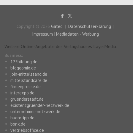
Copyright © 2026
Gateo
Datenschutzerklärung
Impressum
|
Mediadaten - Werbung
Weitere Online-Angebote des Verlagshauses LayerMedia:
Business:
123bildung.de
bloggomio.de
join-mittelstand.de
mittelstandcafe.de
firmenpresse.de
interexpo.de
gruenderstadt.de
existenzgruender-netzwerk.de
unternehmer-netzwerk.de
buerotipp.de
bonx.de
vertriebsoffice.de