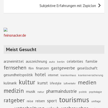
Subjektive Erfahrungen mit Zopiclon
feinsnacker.de
Meist Gesucht
familie
arzneimittel
auszeichnung
celebrities
berlin
auto
fernsehen
gastgewerbe
gesellschaft
finanzen
film
hotel
gesundheitspolitik
internet
krankenhaus
krankenversicherung
kultur
medien
kunst
kulinarik
lifestyle
luftverkehr
medizin
pharmaindustrie
musik
natur
politik
psychologie
tourismus
ratgeber
sport
reisen
reise
umfrage