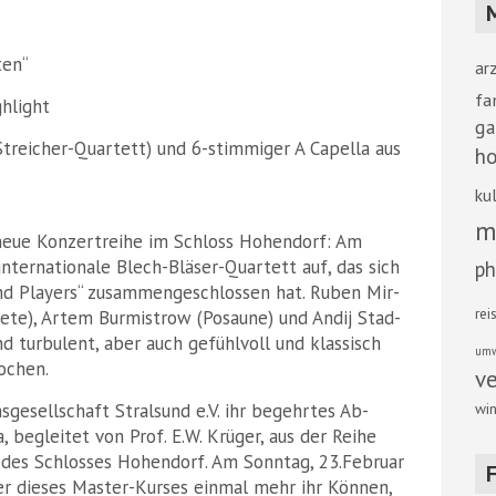
ten“
ar
fa
ghlight
ga
Streicher-Quartett) und 6-stimmiger A Capella aus
ho
kul
m
neue Konzertreihe im Schloss Hohendorf: Am
 internationale Blech-Bläser-Quartett auf, das sich
ph
ind Players“ zusammengeschlossen hat. Ruben Mir-
rei
pete), Artem Burmistrow (Posaune) und Andij Stad-
nd turbulent, aber auch gefühlvoll und klassisch
umw
ochen.
v
sgesellschaft Stralsund e.V. ihr begehrtes Ab-
win
, begleitet von Prof. E.W. Krüger, aus der Reihe
 des Schlosses Hohendorf. Am Sonntag, 23.Februar
r dieses Master-Kurses einmal mehr ihr Können,