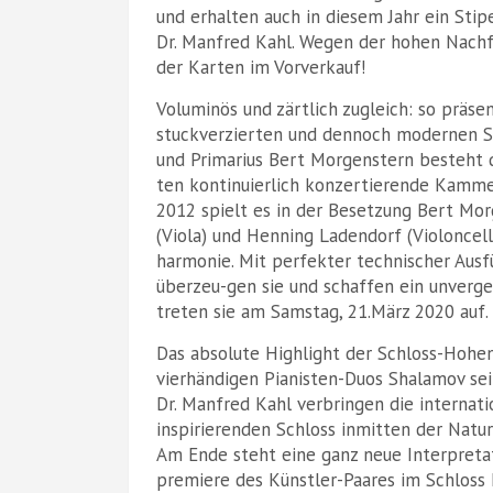
und erhalten auch in diesem Jahr ein Sti
Dr. Manfred Kahl. Wegen der hohen Nachf
der Karten im Vorverkauf!
Voluminös und zärtlich zugleich: so präse
stuckverzierten und dennoch modernen S
und Primarius Bert Morgenstern besteht d
ten kontinuierlich konzertierende Kamme
2012 spielt es in der Besetzung Bert Morg
(Viola) und Henning Ladendorf (Violoncell
harmonie. Mit perfekter technischer Aus
überzeu-gen sie und schaffen ein unverge
treten sie am Samstag, 21.März 2020 auf.
Das absolute Highlight der Schloss-Hohe
vierhändigen Pianisten-Duos Shalamov sei
Dr. Manfred Kahl verbringen die internati
inspirierenden Schloss inmitten der Natu
Am Ende steht eine ganz neue Interpretat
premiere des Künstler-Paares im Schloss H