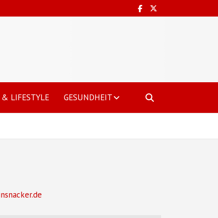
& LIFESTYLE
GESUNDHEIT
insnacker.de