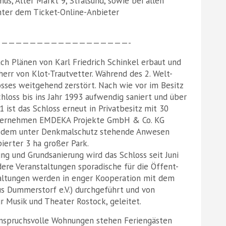
s, Alter Markt 9, Stralsund, sowie bei allen
nter dem Ticket-Online-Anbieter
——————————————————-
h Plänen von Karl Friedrich Schinkel erbaut und
herr von Klot-Trautvetter. Während des 2. Welt-
sses weitgehend zerstört. Nach wie vor im Besitz
hloss bis ins Jahr 1993 aufwendig saniert und über
 ist das Schloss erneut in Privatbesitz mit 30
Unternehmen EMDEKA Projekte GmbH & Co. KG
u dem unter Denkmalschutz stehende Anwesen
ierter 3 ha großer Park.
ung und Grundsanierung wird das Schloss seit Juni
ere Veranstaltungen sporadische für die Öffent-
staltungen werden in enger Kooperation mit dem
s Dummerstorf e.V.) durchgeführt und von
r Musik und Theater Rostock, geleitet.
anspruchsvolle Wohnungen stehen Feriengästen