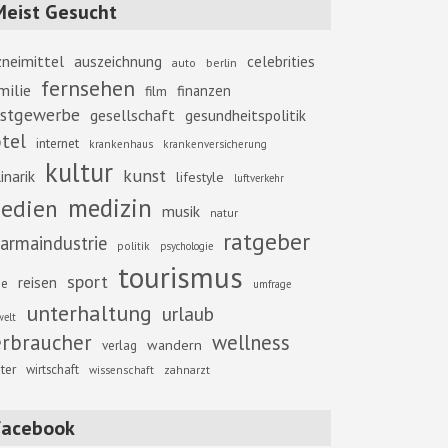
Meist Gesucht
zneimittel
auszeichnung
celebrities
berlin
auto
fernsehen
milie
finanzen
film
stgewerbe
gesellschaft
gesundheitspolitik
tel
internet
krankenhaus
krankenversicherung
kultur
kunst
inarik
lifestyle
luftverkehr
medizin
edien
musik
natur
ratgeber
armaindustrie
politik
psychologie
tourismus
sport
reisen
se
umfrage
unterhaltung
urlaub
elt
erbraucher
wellness
wandern
verlag
ter
wirtschaft
zahnarzt
wissenschaft
Facebook