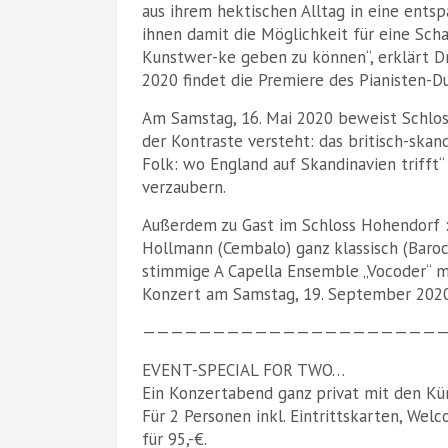
aus ihrem hektischen Alltag in eine ent
ihnen damit die Möglichkeit für eine Sch
Kunstwer-ke geben zu können“, erklärt Dr
2020 findet die Premiere des Pianisten-Du
Am Samstag, 16. Mai 2020 beweist Schloss
der Kontraste versteht: das britisch-ska
Folk: wo England auf Skandinavien trifft
verzaubern.
Außerdem zu Gast im Schloss Hohendorf : 
Hollmann (Cembalo) ganz klassisch (Barock
stimmige A Capella Ensemble „Vocoder“ m
Konzert am Samstag, 19. September 2020
—————————————————————
EVENT-SPECIAL FOR TWO…
Ein Konzertabend ganz privat mit den Kü
Für 2 Personen inkl. Eintrittskarten, We
für 95,-€.