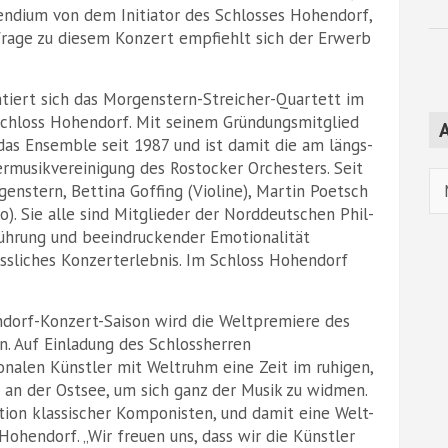
pendium von dem Initiator des Schlosses Hohendorf,
rage zu diesem Konzert empfiehlt sich der Erwerb
ntiert sich das Morgenstern-Streicher-Quartett im
chloss Hohendorf. Mit seinem Gründungsmitglied
A
as Ensemble seit 1987 und ist damit die am längs-
rmusikvereinigung des Rostocker Orchesters. Seit
Ar
enstern, Bettina Goffing (Violine), Martin Poetsch
o). Sie alle sind Mitglieder der Norddeutschen Phil-
führung und beeindruckender Emotionalität
ssliches Konzerterlebnis. Im Schloss Hohendorf
ndorf-Konzert-Saison wird die Weltpremiere des
n. Auf Einladung des Schlossherren
onalen Künstler mit Weltruhm eine Zeit im ruhigen,
r an der Ostsee, um sich ganz der Musik zu widmen.
ion klassischer Komponisten, und damit eine Welt-
ohendorf. „Wir freuen uns, dass wir die Künstler