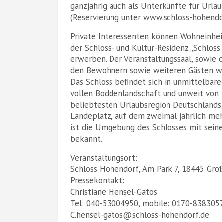
ganzjährig auch als Unterkünfte für Urlau
(Reservierung unter www.schloss-hohendo
Private Interessenten können Wohneinheit
der Schloss- und Kultur-Residenz „Schlos
erwerben. Der Veranstaltungssaal, sowie
den Bewohnern sowie weiteren Gästen wä
Das Schloss befindet sich in unmittelbare
vollen Boddenlandschaft und unweit von Z
beliebtesten Urlaubsregion Deutschlands.
Landeplatz, auf dem zweimal jährlich mehr
ist die Umgebung des Schlosses mit seiner
bekannt.
Veranstaltungsort:
Schloss Hohendorf, Am Park 7, 18445 Gro
Pressekontakt:
Christiane Hensel-Gatos
Tel: 040-53004950, mobile: 0170-838305
C.hensel-gatos@schloss-hohendorf.de