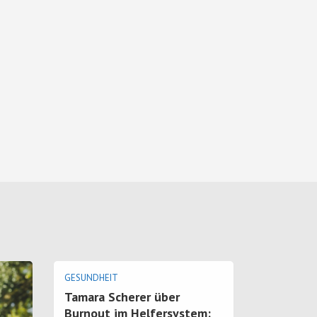
GESUNDHEIT
FREIZEIT
Tamara Scherer über
Neues Fe
Burnout im Helfersystem:
Sommer 2