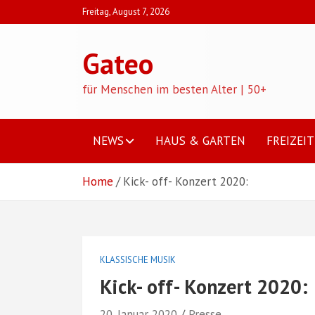
Skip
Freitag, August 7, 2026
to
content
Gateo
für Menschen im besten Alter | 50+
NEWS
HAUS & GARTEN
FREIZEIT
Home
Kick- off- Konzert 2020:
KLASSISCHE MUSIK
Kick- off- Konzert 2020:
20. Januar 2020
Presse