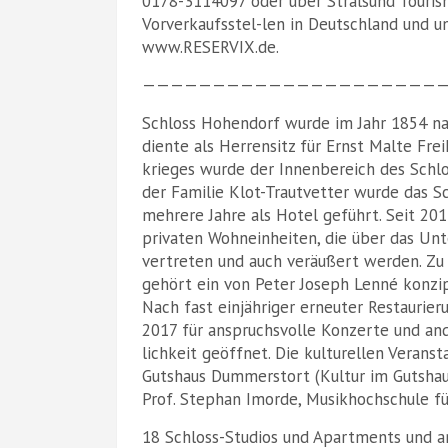
0178-3114097 oder über Stralsund Tourismu
Vorverkaufsstel-len in Deutschland und u
www.RESERVIX.de.
——————————————————————
Schloss Hohendorf wurde im Jahr 1854 nac
diente als Herrensitz für Ernst Malte Frei
krieges wurde der Innenbereich des Schlo
der Familie Klot-Trautvetter wurde das Sc
mehrere Jahre als Hotel geführt. Seit 2011
privaten Wohneinheiten, die über das 
vertreten und auch veräußert werden. Z
gehört ein von Peter Joseph Lenné konzip
Nach fast einjähriger erneuter Restaurier
2017 für anspruchsvolle Konzerte und and
lichkeit geöffnet. Die kulturellen Veran
Gutshaus Dummerstort (Kultur im Gutshau
Prof. Stephan Imorde, Musikhochschule fü
18 Schloss-Studios und Apartments und 