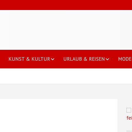
KUNST & KULTUR
URLAUB & REISEN
MODE 
fe