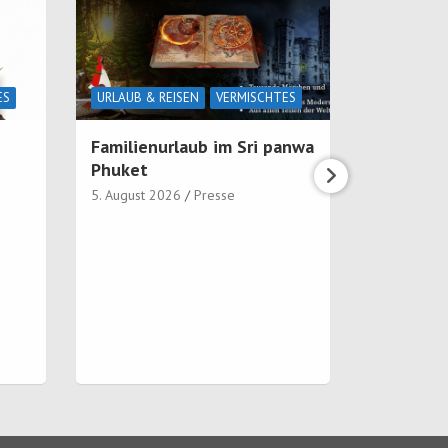
ES
URLAUB & REISEN
VERMISCHTES
KUNST & K
Familienurlaub im Sri panwa
Streamin
Phuket
Svenson 
statt Pl
5. August 2026
Presse
5. August 2