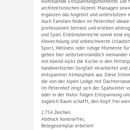
wohltuende Entspannungsmomente. Die fi
architektonischen Akzent. Massagen sow
ergänzen das Angebot und unterstützen n
Auch Familien finden im Peternhof ideale
professionell betreut und erleben alter
und Spiel. Erlebnisbereiche sowie eine e
Abwechslung und unbeschwerte Urlaubsta
Sport, Wellness oder ruhige Momente für 
gehen hier selbstverständlich ineinander 
Am Abend rückt die Küche in den Mittelp
handwerklicher Sorgfalt verarbeitet und z
entspannter Atmosphäre aus. Diese Stimm
die von der Alpen Lodge mit Dachterrasse
Im Peternhof zeigt sich der Spätwinter v
oder in der Natur folgen Entspannung und
zugleich Raum schafft, den Kopf frei werd
2.754 Zeichen
Abdruck honorarfrei,
Belegexemplar erbeten!