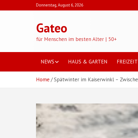
Skip
Donnerstag, August 6, 2026
to
content
Gateo
für Menschen im besten Alter | 50+
NEWS
HAUS & GARTEN
FREIZEIT
Home
Spätwinter im Kaiserwinkl – Zwische