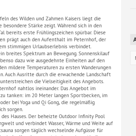
eln des Wilden und Zahmen Kaisers liegt die
e besondere Stärke zeigt. Während sich in den
l bereits erste Frühlingszeichen spürbar. Diese
A
en prägt auch den Aufenthalt im Peternhof, der
inem stimmigen Urlaubserlebnis verbindet.
ein breites Spektrum an Bewegung. Sonnenskilauf
Ar
benso dazu wie ausgedehnte Einheiten auf den
laden mildere Temperaturen zu ersten Wanderungen
n. Auch Ausritte durch die erwachende Landschaft
 unterstreichen die Vielseitigkeit des Angebots.
ternhof nahtlos ineinander. Das Angebot im
t zu tanken: im 20 Meter langen Sportbecken, im
 oder bei Yoga und Qi Gong, die regelmäßig
ch sorgen.
 des Hauses. Der beheizte Outdoor Infinity Pool
ergwelt und verbindet Wasser, Wärme und Weite auf
sauna sorgen täglich wechselnde Aufgüsse für