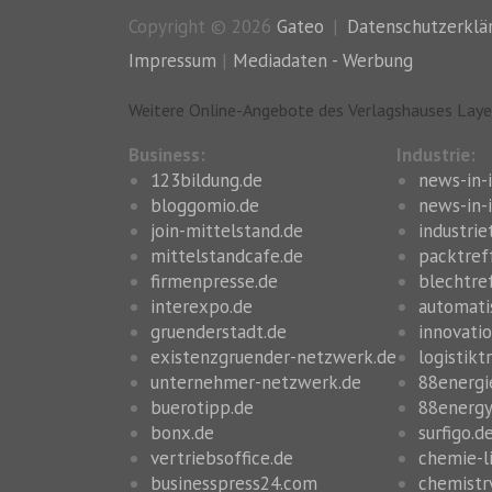
Copyright © 2026
Gateo
Datenschutzerklä
Impressum
|
Mediadaten - Werbung
Weitere Online-Angebote des Verlagshauses Laye
Business:
Industrie:
123bildung.de
news-in-
bloggomio.de
news-in-i
join-mittelstand.de
industrie
mittelstandcafe.de
packtref
firmenpresse.de
blechtre
interexpo.de
automati
gruenderstadt.de
innovatio
existenzgruender-netzwerk.de
logistikt
unternehmer-netzwerk.de
88energi
buerotipp.de
88energy
bonx.de
surfigo.d
vertriebsoffice.de
chemie-l
businesspress24.com
chemistr