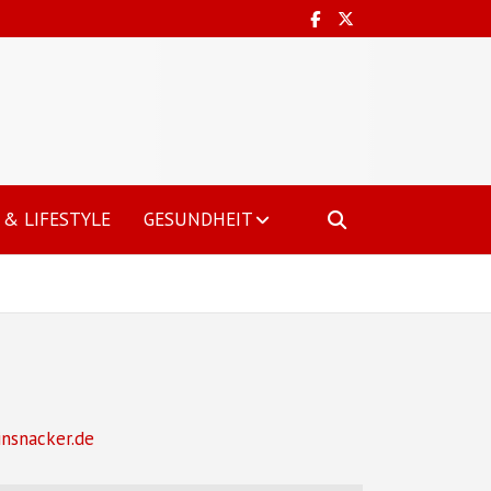
& LIFESTYLE
GESUNDHEIT
insnacker.de