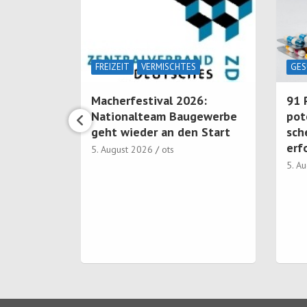
S
FREIZEIT
VERMISCHTES
GES
Macherfestival 2026:
91 
schland
Nationalteam Baugewerbe
pot
lich
geht wieder an den Start
sch
rer als
erf
5. August 2026
ots
und
5. A
onders
n
en am