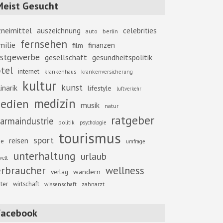
Meist Gesucht
zneimittel
auszeichnung
celebrities
berlin
auto
fernsehen
milie
finanzen
film
stgewerbe
gesellschaft
gesundheitspolitik
tel
internet
krankenhaus
krankenversicherung
kultur
kunst
inarik
lifestyle
luftverkehr
medizin
edien
musik
natur
ratgeber
armaindustrie
politik
psychologie
tourismus
sport
reisen
se
umfrage
unterhaltung
urlaub
elt
erbraucher
wellness
wandern
verlag
ter
wirtschaft
zahnarzt
wissenschaft
Facebook