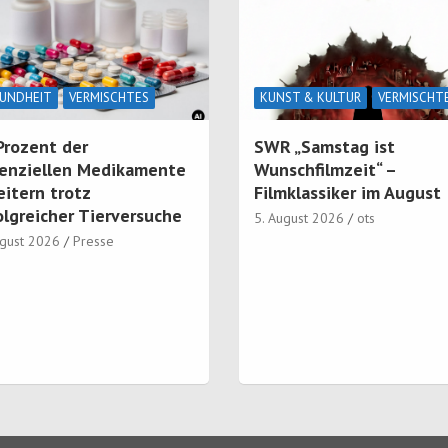
UNDHEIT
VERMISCHTES
KUNST & KULTUR
VERMISCHT
Prozent der
SWR „Samstag ist
enziellen Medikamente
Wunschfilmzeit“ –
eitern trotz
Filmklassiker im August
olgreicher Tierversuche
5. August 2026
ots
ugust 2026
Presse