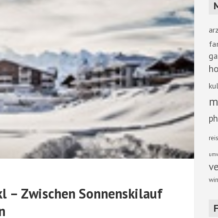
ar
fa
ga
ho
kul
m
ph
rei
umw
v
win
kl – Zwischen Sonnenskilauf
n