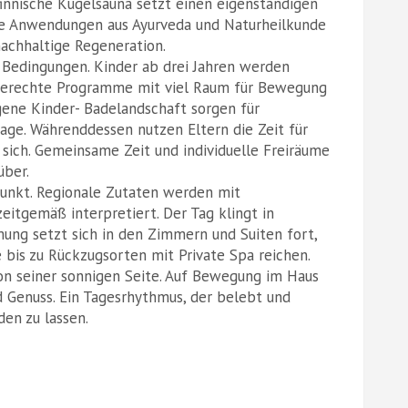
nnische Kugelsauna setzt einen eigenständigen
ie Anwendungen aus Ayurveda und Naturheilkunde
achhaltige Regeneration.
 Bedingungen. Kinder ab drei Jahren werden
sgerechte Programme mit viel Raum für Bewegung
igene Kinder- Badelandschaft sorgen für
ge. Währenddessen nutzen Eltern die Zeit für
sich. Gemeinsame Zeit und individuelle Freiräume
über.
unkt. Regionale Zutaten werden mit
eitgemäß interpretiert. Der Tag klingt in
ung setzt sich in den Zimmern und Suiten fort,
 bis zu Rückzugsorten mit Private Spa reichen.
on seiner sonnigen Seite. Auf Bewegung im Haus
 Genuss. Ein Tagesrhythmus, der belebt und
en zu lassen.