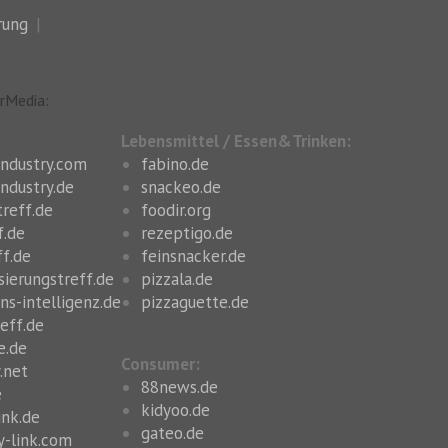
rung
rMedia:
Lebensmittel / Essen&Trinken:
industry.com
fabino.de
ndustry.de
snackeo.de
treff.de
foodir.org
f.de
rezeptigo.de
ff.de
feinsnacker.de
sierungstreff.de
pizzala.de
ns-intelligenz.de
pizzaguette.de
reff.de
e.de
Consumer:
.net
88news.de
e
kidyoo.de
ink.de
gateo.de
y-link.com