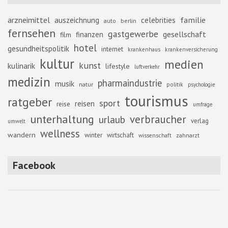
familie
arzneimittel
auszeichnung
celebrities
berlin
auto
fernsehen
gastgewerbe
gesellschaft
finanzen
film
hotel
gesundheitspolitik
internet
krankenhaus
krankenversicherung
kultur
medien
kunst
kulinarik
lifestyle
luftverkehr
medizin
pharmaindustrie
musik
natur
politik
psychologie
tourismus
ratgeber
sport
reisen
reise
umfrage
unterhaltung
verbraucher
urlaub
verlag
umwelt
wellness
wandern
winter
wirtschaft
zahnarzt
wissenschaft
Facebook