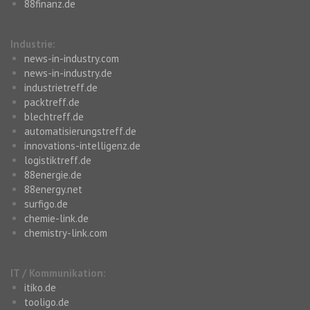
88finanz.de
Industrie:
news-in-industry.com
news-in-industry.de
industrietreff.de
packtreff.de
blechtreff.de
automatisierungstreff.de
innovations-intelligenz.de
logistiktreff.de
88energie.de
88energy.net
surfigo.de
chemie-link.de
chemistry-link.com
IT / Kommunikation:
itiko.de
tooligo.de