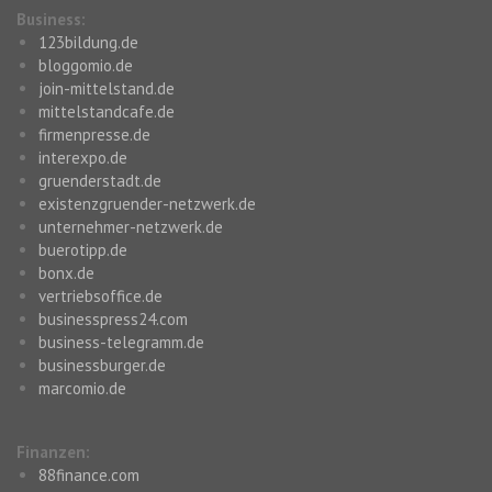
Business:
123bildung.de
bloggomio.de
join-mittelstand.de
mittelstandcafe.de
firmenpresse.de
interexpo.de
gruenderstadt.de
existenzgruender-netzwerk.de
unternehmer-netzwerk.de
buerotipp.de
bonx.de
vertriebsoffice.de
businesspress24.com
business-telegramm.de
businessburger.de
marcomio.de
Finanzen:
88finance.com