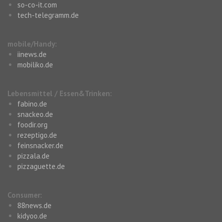
so-co-it.com
tech-telegramm.de
mobile/Handy:
iinews.de
mobiliko.de
Lebensmittel / Essen&Trinken:
fabino.de
snackeo.de
foodir.org
rezeptigo.de
feinsnacker.de
pizzala.de
pizzaguette.de
Consumer:
88news.de
kidyoo.de