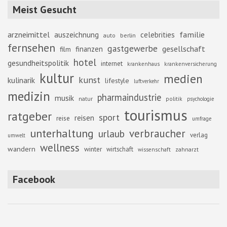
Meist Gesucht
familie
arzneimittel
auszeichnung
celebrities
berlin
auto
fernsehen
gastgewerbe
gesellschaft
finanzen
film
hotel
gesundheitspolitik
internet
krankenhaus
krankenversicherung
kultur
medien
kunst
kulinarik
lifestyle
luftverkehr
medizin
pharmaindustrie
musik
natur
politik
psychologie
tourismus
ratgeber
sport
reisen
reise
umfrage
unterhaltung
verbraucher
urlaub
verlag
umwelt
wellness
wandern
winter
wirtschaft
zahnarzt
wissenschaft
Facebook