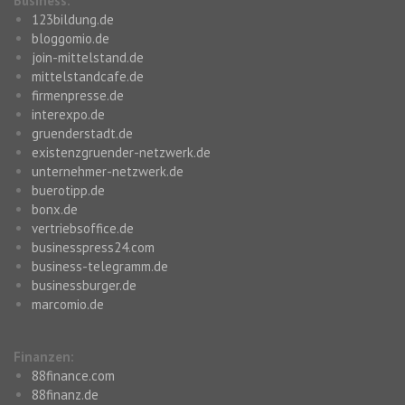
Business:
123bildung.de
bloggomio.de
join-mittelstand.de
mittelstandcafe.de
firmenpresse.de
interexpo.de
gruenderstadt.de
existenzgruender-netzwerk.de
unternehmer-netzwerk.de
buerotipp.de
bonx.de
vertriebsoffice.de
businesspress24.com
business-telegramm.de
businessburger.de
marcomio.de
Finanzen:
88finance.com
88finanz.de