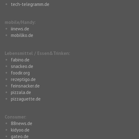
tech-telegramm.de
mobile/Handy:
iinews.de
mobiliko.de
Lebensmittel / Essen&Trinken:
fabino.de
snackeo.de
foodir.org
rezeptigo.de
feinsnacker.de
pizzala.de
pizzaguette.de
Consumer:
88news.de
kidyoo.de
gateo.de