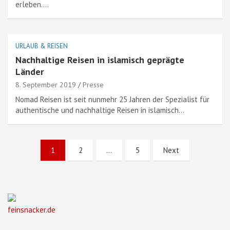
erleben.…
URLAUB & REISEN
Nachhaltige Reisen in islamisch geprägte
Länder
8. September 2019
Presse
Nomad Reisen ist seit nunmehr 25 Jahren der Spezialist für
authentische und nachhaltige Reisen in islamisch…
Seitennummerierung
1
2
…
5
Next
der
Beiträge
feinsnacker.de