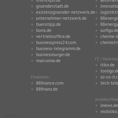
gruenderstadt.de
innovatio
existenzgruender-netzwerk.de
logistikt
unternehmer-netzwerk.de
88energi
buerotipp.de
88energy
bonx.de
surfigo.d
vertriebsoffice.de
chemie-l
businesspress24.com
chemistr
business-telegramm.de
businessburger.de
IT / Kommu
marcomio.de
itiko.de
tooligo.d
Finanzen:
so-co-it
88finance.com
tech-tel
88finanz.de
mobile/Han
iinews.de
mobiliko