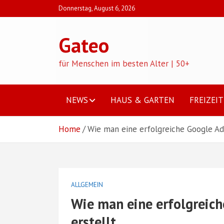
Skip
Donnerstag, August 6, 2026
to
content
Gateo
für Menschen im besten Alter | 50+
NEWS
HAUS & GARTEN
FREIZEIT
Home
Wie man eine erfolgreiche Google A
ALLGEMEIN
Wie man eine erfolgreic
erstellt