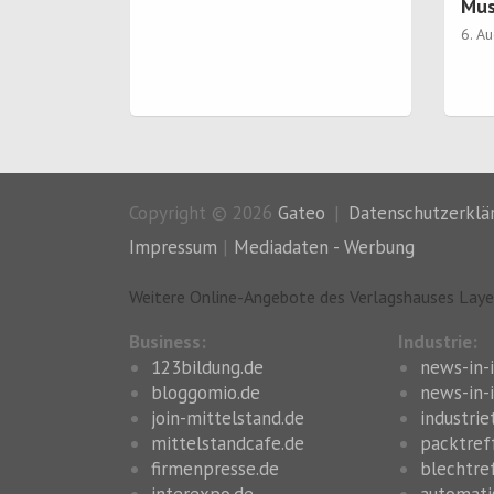
 Montage
Mus
6. A
Copyright © 2026
Gateo
Datenschutzerklä
Impressum
|
Mediadaten - Werbung
Weitere Online-Angebote des Verlagshauses Laye
Business:
Industrie:
123bildung.de
news-in-
bloggomio.de
news-in-i
join-mittelstand.de
industrie
mittelstandcafe.de
packtref
firmenpresse.de
blechtre
interexpo.de
automati