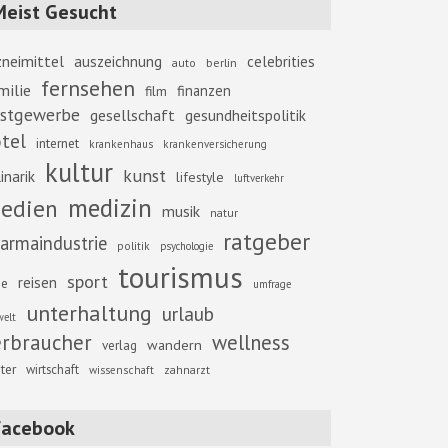
Meist Gesucht
zneimittel
auszeichnung
celebrities
berlin
auto
fernsehen
milie
finanzen
film
stgewerbe
gesellschaft
gesundheitspolitik
tel
internet
krankenhaus
krankenversicherung
kultur
kunst
inarik
lifestyle
luftverkehr
medizin
edien
musik
natur
ratgeber
armaindustrie
politik
psychologie
tourismus
sport
reisen
se
umfrage
unterhaltung
urlaub
elt
erbraucher
wellness
wandern
verlag
ter
wirtschaft
zahnarzt
wissenschaft
Facebook