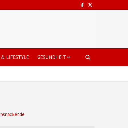
& LIFESTYLE
GESUNDHEIT
insnacker.de