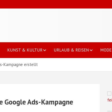
KUNST & KULTUR
URLAUB & REISEN
MODE 
ds-Kampagne erstellt
he Google Ads-Kampagne
fe