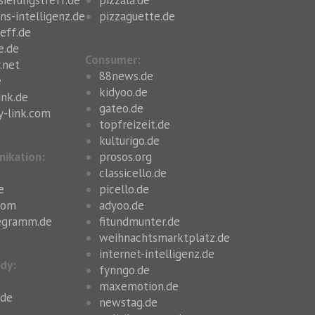
ns-intelligenz.de
pizzaguette.de
reff.de
e.de
Consumer:
.net
88news.de
e
kidyoo.de
ink.de
gateo.de
y-link.com
topfreizeit.de
kulturigo.de
nikation:
prosos.org
classicello.de
e
picello.de
.com
adyoo.de
egramm.de
fitundmunter.de
weihnachtsmarktplatz.de
internet-intelligenz.de
dy:
fynngo.de
maxemotion.de
.de
newstag.de