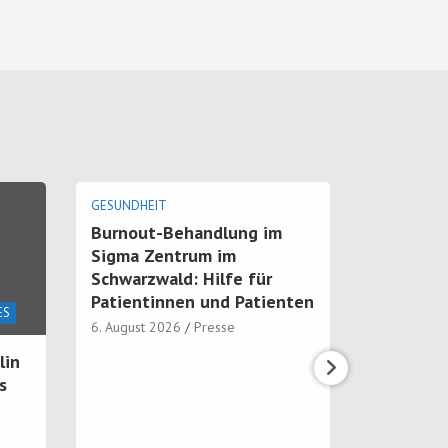
GESUNDHEIT
Burnout-Behandlung im
Sigma Zentrum im
Schwarzwald: Hilfe für
Patientinnen und Patienten
ES
KUNST & K
6. August 2026
Presse
lin
SWISSAR
s
100 Küns
den Zürc
in ein f