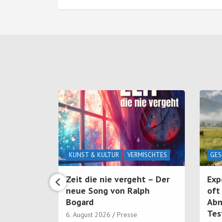
ISCHTES
KUNST & KULTUR
VERMISCHTES
GES
Zeit die nie vergeht – Der
Exp
neue Song von Ralph
oft
Bogard
Abn
 und
Tes
6. August 2026
Presse