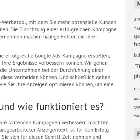
ar
ne-Werbetool, mit dem Sie mehr potenzielle Kunden
fa
nen. Die Einrichtung einer erfolgreichen Kampagne
ga
ternehmen machen häufige Fehler, die ihre
ho
kul
eine erfolgreiche Google Ads-Kampagne erstellen,
e Ihre Ergebnisse verbessern können. Wir gehen
m
n, die Unternehmen bei der Durchführung einer
ph
diese vermeiden können. Und schließlich geben
 wie Sie Ihre Anzeigen optimieren können, um eine
rei
umw
und wie funktioniert es?
v
win
Ihre laufenden Kampagnen verbessern möchten,
 ausgearbeiteter Anzeigentext ist für den Erfolg
n Sie sich für diesen Schritt Zeit nehmen und