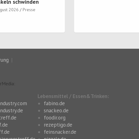
keln schwinden
ugust 2026
Presse
rung
rMedia:
Lebensmittel / Essen&Trinken:
industry.com
fabino.de
ndustry.de
snackeo.de
treff.de
foodir.org
f.de
rezeptigo.de
ff.de
feinsnacker.de
sierungstreff.de
pizzala.de