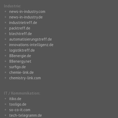
Industrie:
news-in-industry.com
news-in-industry.de
industrietreff.de
packtreff.de
blechtreff.de
automatisierungstreff.de
innovations-intelligenz.de
logistiktreff.de
88energie.de
88energy.net
surfigo.de
chemie-link.de
chemistry-link.com
IT / Kommunikation:
itiko.de
tooligo.de
so-co-it.com
tech-telegramm.de