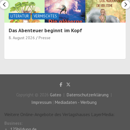
LITERATUR
VERMISCHTES
Das Abenteuer beginnt im Kopf
8. August 2026
Presse
Copyright © 2026
Gateo
Datenschutzerklärung
Impressum
|
Mediadaten - Werbung
Weitere Online-Angebote des Verlagshauses LayerMedia:
Business:
123bildung.de