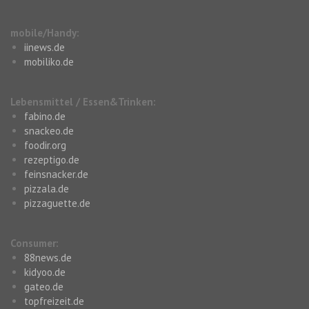
mobile/Handy:
iinews.de
mobiliko.de
Lebensmittel / Essen&Trinken:
fabino.de
snackeo.de
foodir.org
rezeptigo.de
feinsnacker.de
pizzala.de
pizzaguette.de
Consumer:
88news.de
kidyoo.de
gateo.de
topfreizeit.de