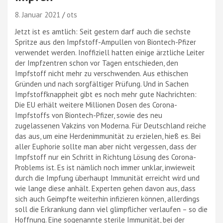
8. Januar 2021
ots
Jetzt ist es amtlich: Seit gestern darf auch die sechste
Spritze aus den Impfstoff-Ampullen von Biontech-Pfizer
verwendet werden. Inoffiziell hatten einige ärztliche Leiter
der Impfzentren schon vor Tagen entschieden, den
Impfstoff nicht mehr zu verschwenden. Aus ethischen
Gründen und nach sorgfältiger Prüfung. Und in Sachen
Impfstoffknappheit gibt es noch mehr gute Nachrichten:
Die EU erhält weitere Millionen Dosen des Corona-
Impfstoffs von Biontech-Pfizer, sowie des neu
zugelassenen Vakzins von Moderna. Für Deutschland reiche
das aus, um eine Herdenimmunität zu erzielen, hieß es. Bei
aller Euphorie sollte man aber nicht vergessen, dass der
Impfstoff nur ein Schritt in Richtung Lösung des Corona-
Problems ist. Es ist nämlich noch immer unklar, inwieweit
durch die Impfung überhaupt Immunität erreicht wird und
wie lange diese anhält. Experten gehen davon aus, dass
sich auch Geimpfte weiterhin infizieren können, allerdings
soll die Erkrankung dann viel glimpflicher verlaufen – so die
Hoffnung. Eine sogenannte sterile Immunität, bei der