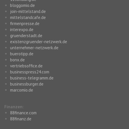
bloggomio.de
join-mittelstand.de
mittelstandcafe.de
firmenpresse.de
interexpo.de
gruenderstadt.de
existenzgruender-netzwerk.de
unternehmer-netzwerk.de
buerotipp.de
bonx.de
vertriebsoffice.de
businesspress24.com
business-telegramm.de
businessburger.de
marcomio.de
Finanzen:
88finance.com
88finanz.de