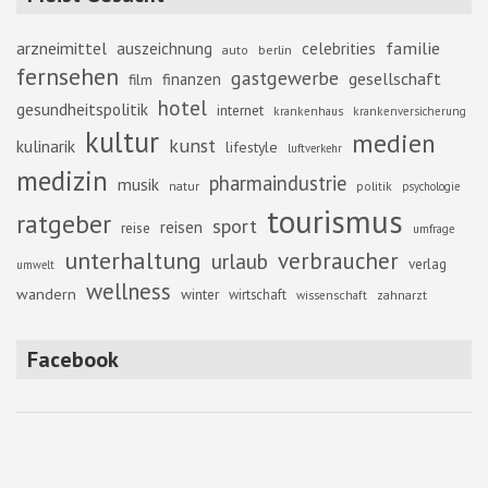
familie
arzneimittel
auszeichnung
celebrities
berlin
auto
fernsehen
gastgewerbe
gesellschaft
finanzen
film
hotel
gesundheitspolitik
internet
krankenhaus
krankenversicherung
kultur
medien
kunst
kulinarik
lifestyle
luftverkehr
medizin
pharmaindustrie
musik
natur
politik
psychologie
tourismus
ratgeber
sport
reisen
reise
umfrage
unterhaltung
verbraucher
urlaub
verlag
umwelt
wellness
wandern
winter
wirtschaft
zahnarzt
wissenschaft
Facebook